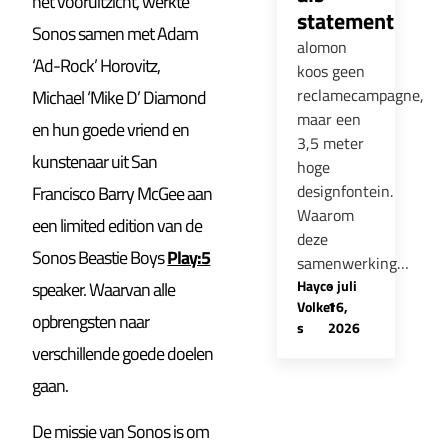
het vooruitzicht, werkte
statement
Sonos samen met Adam
alomon
‘Ad-Rock’ Horovitz,
koos geen
reclamecampagne,
Michael ‘Mike D’ Diamond
maar een
en hun goede vriend en
3,5 meter
kunstenaar uit San
hoge
designfontein.
Francisco Barry McGee aan
Waarom
een limited edition van de
deze
Sonos Beastie Boys
Play:5
samenwerking…
Hayco
-
juli
speaker. Waarvan alle
Volker
16,
opbrengsten naar
s
2026
verschillende goede doelen
gaan.
De missie van Sonos is om