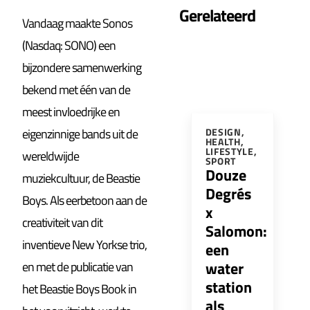
Gerelateerd
Vandaag maakte Sonos
(Nasdaq: SONO) een
bijzondere samenwerking
bekend met één van de
meest invloedrijke en
eigenzinnige bands uit de
DESIGN
,
HEALTH
,
LIFESTYLE
,
wereldwijde
SPORT
Douze
muziekcultuur, de Beastie
Degrés
Boys. Als eerbetoon aan de
x
creativiteit van dit
Salomon:
inventieve New Yorkse trio,
een
water
en met de publicatie van
station
het Beastie Boys Book in
als