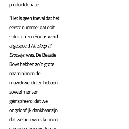
productdonatie.
“Het is geen toeval dat het
eerste nummer dat ooit
voluit op een Sonos werd
afgespeeld
No Sleep Til
Brooklyn
was. De Beastie
Boys hebben zo’n grote
naam binnen de
muziekwereld en hebben
zoveel mensen
geïnspireerd, dat we
ongelooflijk dankbaar zijn
dat we hun werk kunnen
steunen door middel van