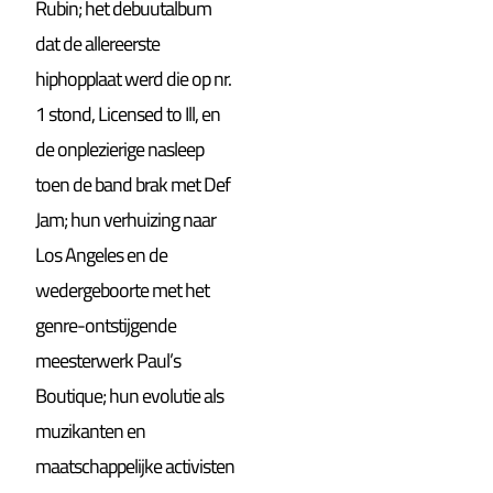
Rubin; het debuutalbum
dat de allereerste
hiphopplaat werd die op nr.
1 stond, Licensed to Ill, en
de onplezierige nasleep
toen de band brak met Def
Jam; hun verhuizing naar
Los Angeles en de
wedergeboorte met het
genre-ontstijgende
meesterwerk Paul’s
Boutique; hun evolutie als
muzikanten en
maatschappelijke activisten