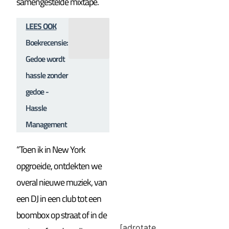
samengestelde mixtape.
LEES OOK
Boekrecensie:
Gedoe wordt
hassle zonder
gedoe -
Hassle
Management
“Toen ik in New York
opgroeide, ontdekten we
overal nieuwe muziek, van
een DJ in een club tot een
boombox op straat of in de
[adrotate