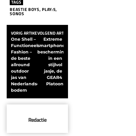
TAGS
BEASTIE BOYS
,
PLAY:5
,
SONOS
VORIG ARTIKEL
VOLGEND ARTIKEL
One Shell – 
Extreme 
Functioneel 
smartphone 
Fashion – 
bescherming 
de beste 
in een 
allround 
stijlvol 
outdoor 
jasje, de 
jas van 
GEAR4 
Nederlandse 
Platoon
bodem
Redactie