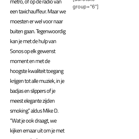
metro, of op de radio van
group="6"]
een taxichauffeur. Maar we
moesten er wel voor naar
buiten gaan. Tegenwoordig
kan je met de hulp van
Sonos op elk gewenst
moment en met de
hoogste kwaliteit toegang
krijgen tot alle muziek, in je
badjas en slippers of je
meest elegante zijden
smoking.” aldus Mike D.
“Wat je ook draagt, we
kijken ernaar uit om je met