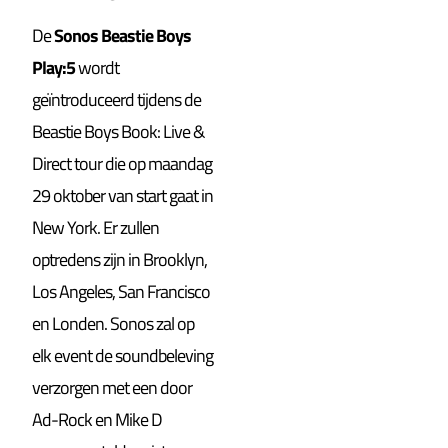
De
Sonos Beastie Boys
Play:5
wordt
geïntroduceerd tijdens de
Beastie Boys Book: Live &
Direct tour die op maandag
29 oktober van start gaat in
New York. Er zullen
optredens zijn in Brooklyn,
Los Angeles, San Francisco
en Londen. Sonos zal op
elk event de soundbeleving
verzorgen met een door
Ad-Rock en Mike D