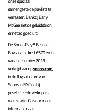
onze speciaal
samengestelde playlists te
verrassen. Dankzij Barry
McGee ziet de geluidsbron
er net zo goed uit”.
De Sonos Play:5 Beastie
Boys-editie kost €579 en is
vanaf december 2018
verkrijgbaar op
sonos.com
,
in de flagshipstore van
Sonos in NYC en bij
geselecteerde verkopers
wereldwijd. Ga voor meer
informatie naar