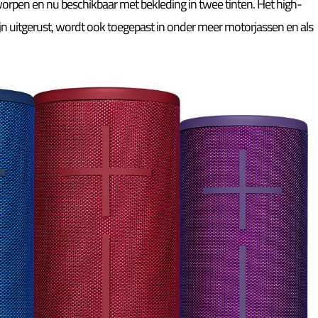
rpen en nu beschikbaar met bekleding in twee tinten. Het high-
n uitgerust, wordt ook toegepast in onder meer motorjassen en als