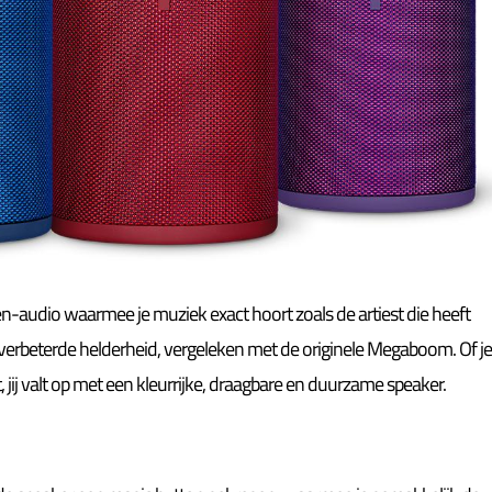
n-audio waarmee je muziek exact hoort zoals de artiest die heeft
erbeterde helderheid, vergeleken met de originele Megaboom. Of j
t, jij valt op met een kleurrijke, draagbare en duurzame speaker.