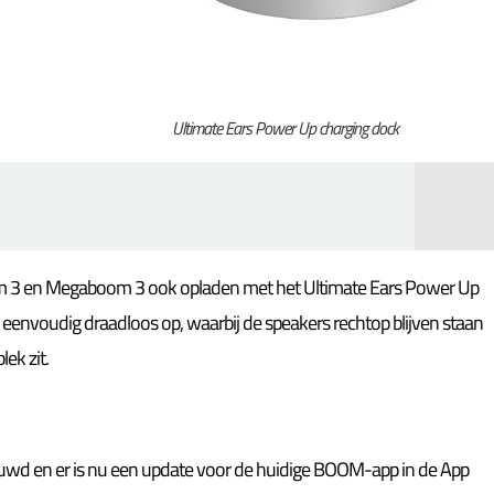
Ultimate Ears Power Up charging dock
oom 3 en Megaboom 3 ook opladen met het Ultimate Ears Power Up
e eenvoudig draadloos op, waarbij de speakers rechtop blijven staan
ek zit.
wd en er is nu een update voor de huidige BOOM-app in de App