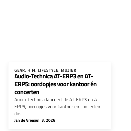
GEAR
,
HIFI
,
LIFESTYLE
,
MUZIEK
Audio-Technica AT-ERP3 en AT-
ERP5: oordopjes voor kantoor én
concerten
Audio-Technica lanceert de AT-ERP3 en AT-
ERP5, oordopjes voor kantoor en concerten
die…
Jan de Vries
-
juli 3, 2026