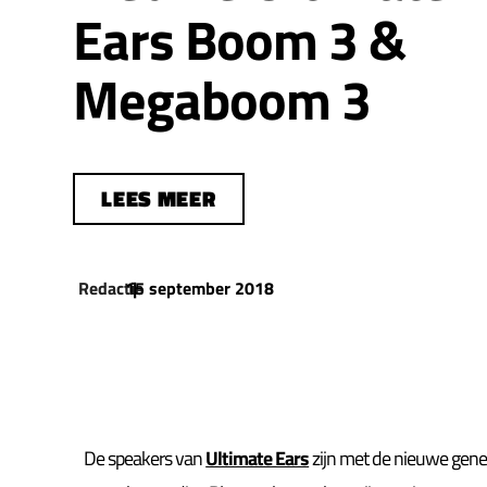
Ears Boom 3 &
Megaboom 3
LEES MEER
Redactie
15 september 2018
|
De speakers van
Ultimate Ears
zijn met de nieuwe gene