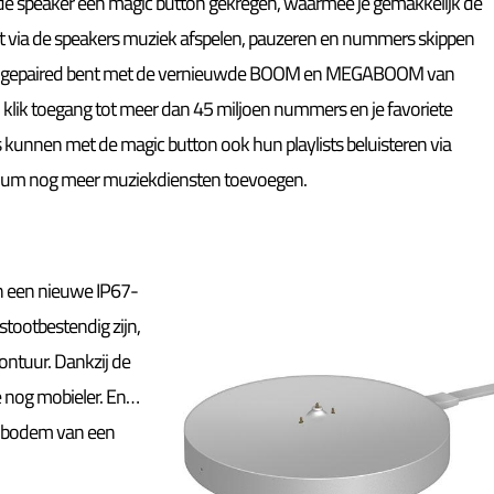
 speaker een magic button gekregen, waarmee je gemakkelijk de
ct via de speakers muziek afspelen, pauzeren en nummers skippen
r je gepaired bent met de vernieuwde BOOM en MEGABOOM van
 klik toegang tot meer dan 45 miljoen nummers en je favoriete
s kunnen met de magic button ook hun playlists beluisteren via
adium nog meer muziekdiensten toevoegen.
n een nieuwe IP67-
 stootbestendig zijn,
ontuur. Dankzij de
e nog mobieler. En…
 de bodem van een