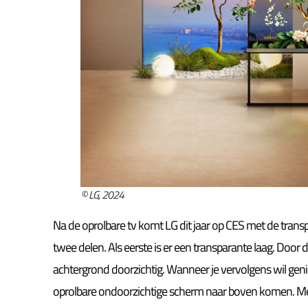
© LG, 2024
Na de oprolbare tv komt LG dit jaar op CES met de transp
twee delen. Als eerste is er een transparante laag. Door d
achtergrond doorzichtig. Wanneer je vervolgens wil ge
oprolbare ondoorzichtige scherm naar boven komen. Met