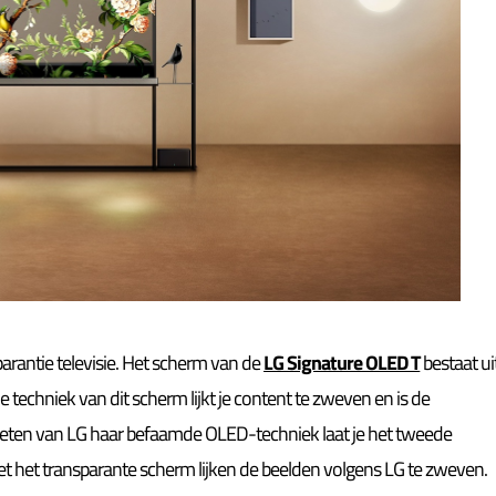
arantie televisie. Het scherm van de
LG Signature OLED T
bestaat ui
e techniek van dit scherm lijkt je content te zweven en is de
nieten van LG haar befaamde OLED-techniek laat je het tweede
 het transparante scherm lijken de beelden volgens LG te zweven.