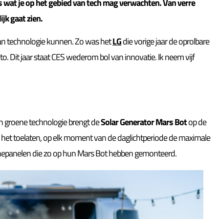
les wat je op het gebied van tech mag verwachten. Van verre
jk gaat zien.
 van technologie kunnen. Zo was het
LG
die vorige jaar de oprolbare
o. Dit jaar staat CES wederom bol van innovatie. Ik neem vijf
n groene technologie brengt de
Solar Generator Mars Bot
op de
 het toelaten, op elk moment van de daglichtperiode de maximale
nepanelen die zo op hun Mars Bot hebben gemonteerd.