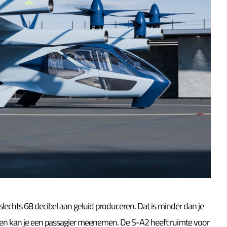
slechts 68 decibel aan geluid produceren. Dat is minder dan je
f en kan je een passagier meenemen. De S-A2 heeft ruimte voor