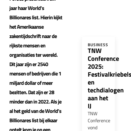
jaar haar World’s
Billionares list. Hierin kijkt
het Amerikaanse
zakentijdschrift naar de
rijkste mensen en
BUSINESS
TNW
organisaties ter wereld.
Conference
Dit jaar zijn er 2540
2025:
Festivalkriebel
mensen of bedrijven die 1
en
miljard dollar of meer
techdialogen
bezitten. Dat zijn er 28
aan het
minder dan in 2022. Als je
IJ
al het geld van de World’s
TNW
Billionares list bij elkaar
Conference
vond
optelt kom je op een