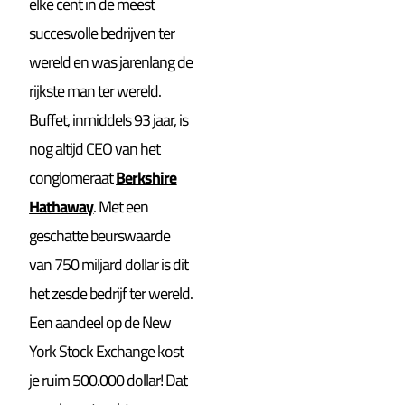
elke cent in de meest
succesvolle bedrijven ter
wereld en was jarenlang de
rijkste man ter wereld.
Buffet, inmiddels 93 jaar, is
nog altijd CEO van het
conglomeraat
Berkshire
Hathaway
. Met een
geschatte beurswaarde
van 750 miljard dollar is dit
het zesde bedrijf ter wereld.
Een aandeel op de New
York Stock Exchange kost
je ruim 500.000 dollar! Dat