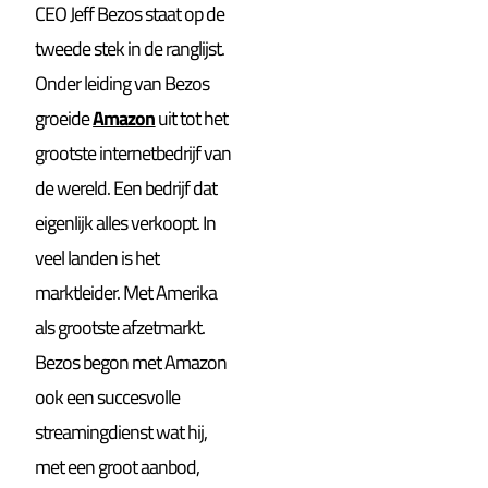
CEO Jeff Bezos staat op de
tweede stek in de ranglijst.
Onder leiding van Bezos
groeide
Amazon
uit tot het
grootste internetbedrijf van
de wereld. Een bedrijf dat
eigenlijk alles verkoopt. In
veel landen is het
marktleider. Met Amerika
als grootste afzetmarkt.
Bezos begon met Amazon
ook een succesvolle
streamingdienst wat hij,
met een groot aanbod,