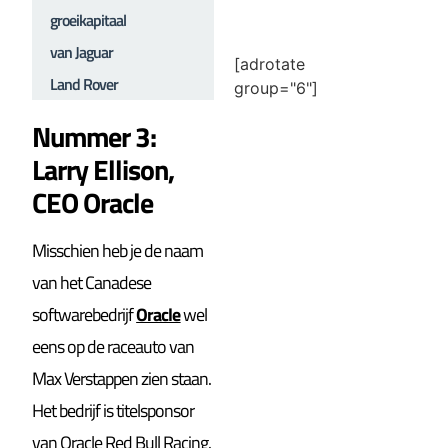
groeikapitaal
van Jaguar
[adrotate
Land Rover
group="6"]
Nummer 3:
Larry Ellison,
CEO Oracle
Misschien heb je de naam
van het Canadese
softwarebedrijf
Oracle
wel
eens op de raceauto van
Max Verstappen zien staan.
Het bedrijf is titelsponsor
van Oracle Red Bull Racing.