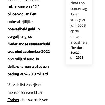
plaats op
totale som van 12,1
donderdag
biljoen dollar. Een
19 en
vrijdag 20
onbeschrijflijke
juni 2025
hoeveelheid geld. In
op de
vergelijking, de
rauwe,
industriële…
Nederlandse staatsschuld
Floris
-
juni
was eind september 2022
Boer
27,
s
2025
451 miljard euro. In
dollars komen we tot een
bedrag van 473,8 miljard.
Voor de lijst van rijkste
mensen ter wereld van
Forbes
laten we bedrijven