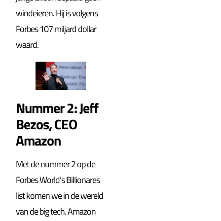
windeieren. Hij is volgens
Forbes 107 miljard dollar
waard.
Nummer 2: Jeff
Bezos, CEO
Amazon
Met de nummer 2 op de
Forbes World’s Billionares
list komen we in de wereld
van de big tech. Amazon