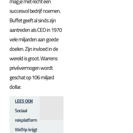
mag je met recht een
succesvol bedrijf noemen.
Buffet geeft al sinds zijn
aantreden als CEO in 1970
vele miljarden aan goede
doelen. Zijn invloed in de
wereld is groot. Warrens
privévermogen wordt
geschat op 106 miljard
dollar.
LEES OOK
Sociaal
reisplatform
WeTrip krijgt