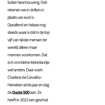
buiten beschouwing. Ook
rekenen we in dollars in
plaats van euro’s.
Opvallend en helaas nog
steeds waar is dat in de top
vijf van rijkste mensen ter
wereld alleen maar
mannen voorkomen. Dat
is in ons kleine kikkerlandje
wel anders. Daar voert
Charlene de Carvalho-
Heineken
sinds jaar en dag
de
Quote 500
aan. Ze
heeft in 2022 een geschat