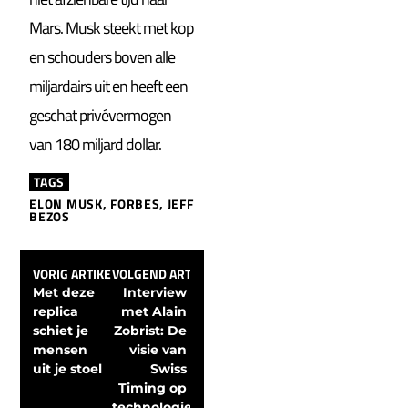
Mars. Musk steekt met kop
en schouders boven alle
miljardairs uit en heeft een
geschat privévermogen
van 180 miljard dollar.
TAGS
ELON MUSK
,
FORBES
,
JEFF
BEZOS
VORIG ARTIKEL
VOLGEND ARTIKEL
Met deze 
Interview 
replica 
met Alain 
schiet je 
Zobrist: De 
mensen 
visie van 
uit je stoel
Swiss 
Timing op 
technologie 