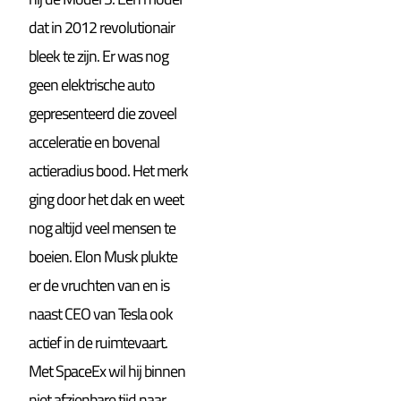
dat in 2012 revolutionair
bleek te zijn. Er was nog
geen elektrische auto
gepresenteerd die zoveel
acceleratie en bovenal
actieradius bood. Het merk
ging door het dak en weet
nog altijd veel mensen te
boeien. Elon Musk plukte
er de vruchten van en is
naast CEO van Tesla ook
actief in de ruimtevaart.
Met SpaceEx wil hij binnen
niet afzienbare tijd naar