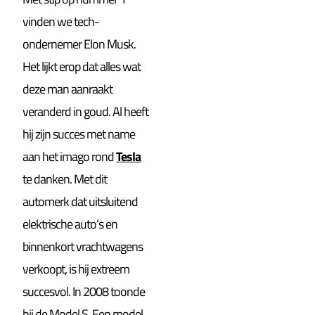
vinden we tech-
ondernemer Elon Musk.
Het lijkt erop dat alles wat
deze man aanraakt
veranderd in goud. Al heeft
hij zijn succes met name
aan het imago rond
Tesla
te danken. Met dit
automerk dat uitsluitend
elektrische auto’s en
binnenkort vrachtwagens
verkoopt, is hij extreem
succesvol. In 2008 toonde
hij de Model S. Een model