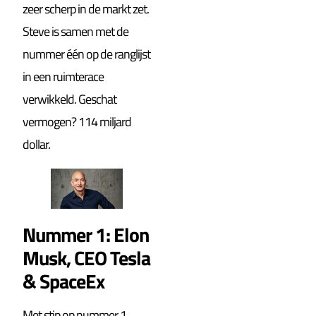
zeer scherp in de markt zet.
Steve is samen met de
nummer één op de ranglijst
in een ruimterace
verwikkeld. Geschat
vermogen? 114 miljard
dollar.
Nummer 1: Elon
Musk, CEO Tesla
& SpaceEx
Met stip op nummer 1