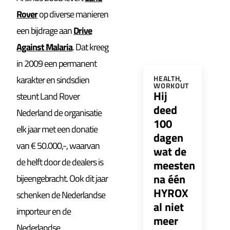
Rover
op diverse manieren
een bijdrage aan
Drive
Against Malaria
. Dat kreeg
in 2009 een permanent
karakter en sindsdien
HEALTH
,
WORKOUT
Hij
steunt Land Rover
deed
Nederland de organisatie
100
elk jaar met een donatie
dagen
van € 50.000,-, waarvan
wat de
de helft door de dealers is
meesten
na één
bijeengebracht. Ook dit jaar
HYROX
schenken de Nederlandse
al niet
importeur en de
meer
Nederlandse