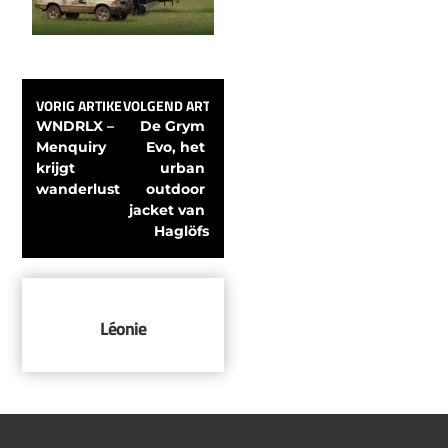
VORIG ARTIKEL
VOLGEND ARTIKEL
WNDRLX – 
De Grym 
Menquiry 
Evo, het 
krijgt 
urban 
wanderlust
outdoor 
jacket van 
Haglöfs
Léonie