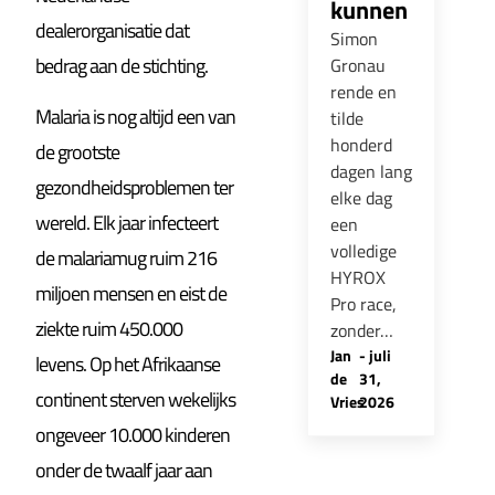
kunnen
dealerorganisatie dat
Simon
bedrag aan de stichting.
Gronau
rende en
Malaria is nog altijd een van
tilde
honderd
de grootste
dagen lang
gezondheidsproblemen ter
elke dag
wereld. Elk jaar infecteert
een
volledige
de malariamug ruim 216
HYROX
miljoen mensen en eist de
Pro race,
ziekte ruim 450.000
zonder…
Jan
-
juli
levens. Op het Afrikaanse
de
31,
continent sterven wekelijks
Vries
2026
ongeveer 10.000 kinderen
onder de twaalf jaar aan