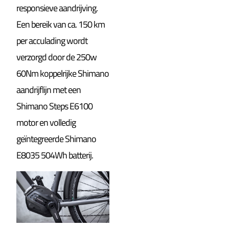
responsieve aandrijving.
Een bereik van ca. 150 km
per acculading wordt
verzorgd door de 250w
60Nm koppelrijke Shimano
aandrijflijn met een
Shimano Steps E6100
motor en volledig
geïntegreerde Shimano
E8035 504Wh batterij.