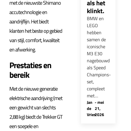
als het
met de nieuwste Shimano
klinkt.
accutechnologie en
BMW en
aandrijflijn. Het biedt
LEGO
klanten het beste op gebied
hebben
samen de
van stijl, comfort, kwaliteit
iconische
en afwerking.
M3 E30
nagebouwd
Prestaties en
als Speed
bereik
Champions-
set,
Met de nieuwe generatie
compleet
met…
elektrische aandrijving (met
Jan
-
mei
een gewicht van slechts
de
21,
Vries
2026
2,88 kg) biedt de Trekker GT
een soepele en