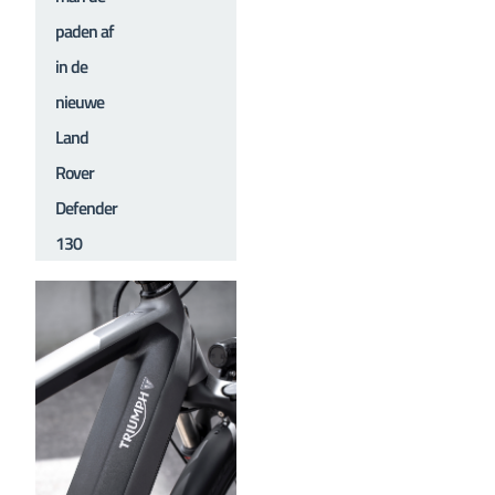
paden af
in de
nieuwe
Land
Rover
Defender
130