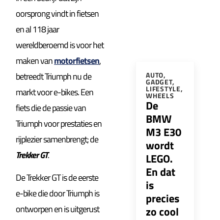
oorsprong vindt in fietsen
en al 118 jaar
wereldberoemd is voor het
maken van
motorfietsen
,
betreedt Triumph nu de
AUTO
,
GADGET
,
LIFESTYLE
,
markt voor e-bikes. Een
WHEELS
De
fiets die de passie van
BMW
Triumph voor prestaties en
M3 E30
rijplezier samenbrengt; de
wordt
Trekker GT
.
LEGO.
En dat
De Trekker GT is de eerste
is
e-bike die door Triumph is
precies
ontworpen en is uitgerust
zo cool