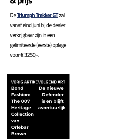
& prijs
De
Triumph Trekker GT
zal
vanaf eind juni bij de dealer
verkrijgbaar zijn in een
gelimiteerde (eerste) oplage
voor € 3250,-.
VORIG ARTIKEL
VOLGEND ARTIKEL
Bond 
De nieuwe 
Fashion: 
Defender 
The 007 
is en blijft 
Heritage 
avontuurlijk
Collection 
van 
Orlebar 
Brown