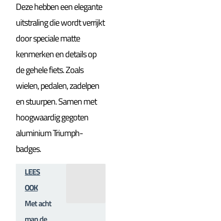
Deze hebben een elegante
uitstraling die wordt verrijkt
door speciale matte
kenmerken en details op
de gehele fiets. Zoals
wielen, pedalen, zadelpen
en stuurpen. Samen met
hoogwaardig gegoten
aluminium Triumph-
badges.
LEES
OOK
Met acht
man de