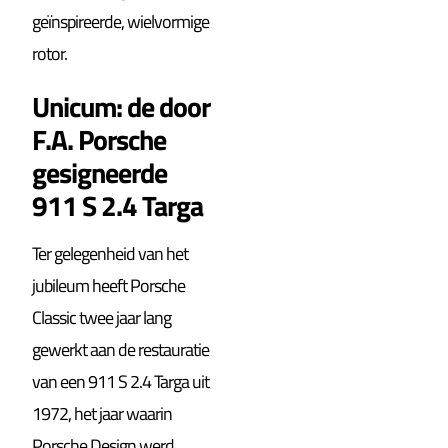
geïnspireerde, wielvormige
rotor.
Unicum: de door
F.A. Porsche
gesigneerde
911 S 2.4 Targa
Ter gelegenheid van het
jubileum heeft Porsche
Classic twee jaar lang
gewerkt aan de restauratie
van een 911 S 2.4 Targa uit
1972, het jaar waarin
Porsche Design werd