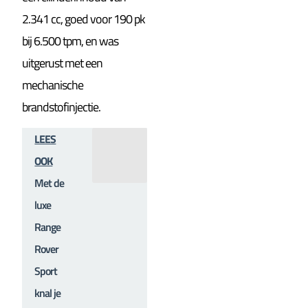
2.341 cc, goed voor 190 pk
bij 6.500 tpm, en was
uitgerust met een
mechanische
brandstofinjectie.
LEES
OOK
Met de
luxe
Range
Rover
Sport
knal je