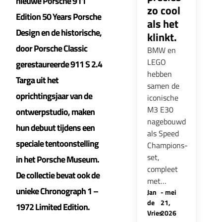
nieuwe Porsche 911
zo cool
Edition 50 Years Porsche
als het
Design en de historische,
klinkt.
door Porsche Classic
BMW en
LEGO
gerestaureerde 911 S 2.4
hebben
Targa uit het
samen de
oprichtingsjaar van de
iconische
M3 E30
ontwerpstudio, maken
nagebouwd
hun debuut tijdens een
als Speed
speciale tentoonstelling
Champions-
set,
in het Porsche Museum.
compleet
De collectie bevat ook de
met…
unieke Chronograph 1 –
Jan
-
mei
de
21,
1972 Limited Edition.
Vries
2026