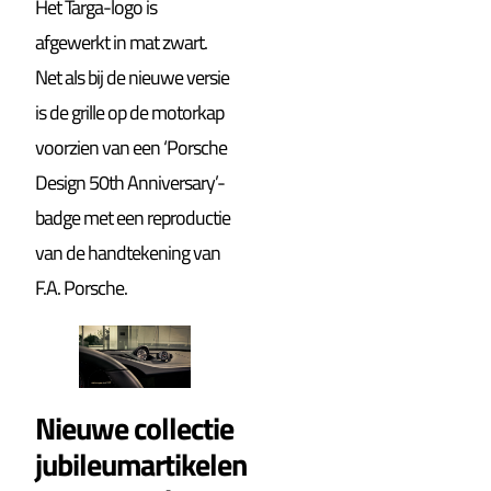
Het Targa-logo is
afgewerkt in mat zwart.
Net als bij de nieuwe versie
is de grille op de motorkap
voorzien van een ‘Porsche
Design 50th Anniversary’-
badge met een reproductie
van de handtekening van
F.A. Porsche.
Nieuwe collectie
jubileumartikelen