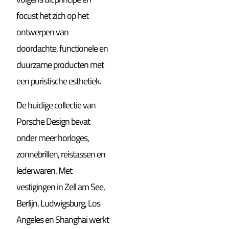
focust het zich op het
ontwerpen van
doordachte, functionele en
duurzame producten met
een puristische esthetiek.
De huidige collectie van
Porsche Design bevat
onder meer horloges,
zonnebrillen, reistassen en
lederwaren. Met
vestigingen in Zell am See,
Berlijn, Ludwigsburg, Los
Angeles en Shanghai werkt