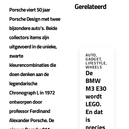
Gerelateerd
Porsche viert 50 jaar
Porsche Design met twee
bijzondere auto’s. Beide
collectors items zijn
uitgevoerd in de unieke,
zwarte
AUTO
,
GADGET
,
LIFESTYLE
,
kleurencombinaties die
WHEELS
De
doen denken aan de
BMW
legendarische
M3 E30
Chronograph I, in 1972
wordt
ontworpen door
LEGO.
En dat
professor Ferdinand
is
Alexander Porsche. De
precies