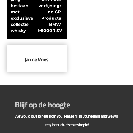
bestaan 
verfijning: 
met 
de GP 
exclusieve 
Products 
collectie 
BMW 
whisky
M1000R SV
Jan de Vries
Blijf op de hoogte
We would love to hear from you! Please fill in your details and we will
stay in touch. It's that simple!