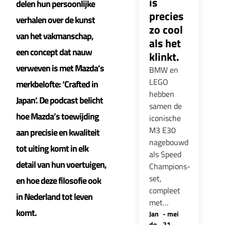
is
delen hun persoonlijke
precies
verhalen over de kunst
zo cool
van het vakmanschap,
als het
een concept dat nauw
klinkt.
verweven is met Mazda’s
BMW en
LEGO
merkbelofte: ‘Crafted in
hebben
Japan’. De podcast belicht
samen de
hoe Mazda’s toewijding
iconische
M3 E30
aan precisie en kwaliteit
nagebouwd
tot uiting komt in elk
als Speed
detail van hun voertuigen,
Champions-
set,
en hoe deze filosofie ook
compleet
in Nederland tot leven
met…
komt.
Jan
-
mei
de
21,