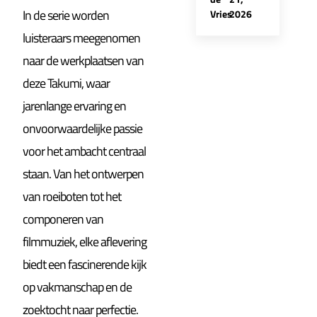
In de serie worden
Vries
2026
luisteraars meegenomen
naar de werkplaatsen van
deze Takumi, waar
jarenlange ervaring en
onvoorwaardelijke passie
voor het ambacht centraal
staan. Van het ontwerpen
van roeiboten tot het
componeren van
filmmuziek, elke aflevering
biedt een fascinerende kijk
op vakmanschap en de
zoektocht naar perfectie.