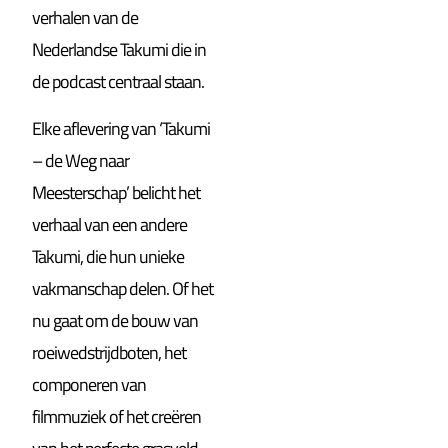
verhalen van de
Nederlandse Takumi die in
de podcast centraal staan.
Elke aflevering van ‘Takumi
– de Weg naar
Meesterschap’ belicht het
verhaal van een andere
Takumi, die hun unieke
vakmanschap delen. Of het
nu gaat om de bouw van
roeiwedstrijdboten, het
componeren van
filmmuziek of het creëren