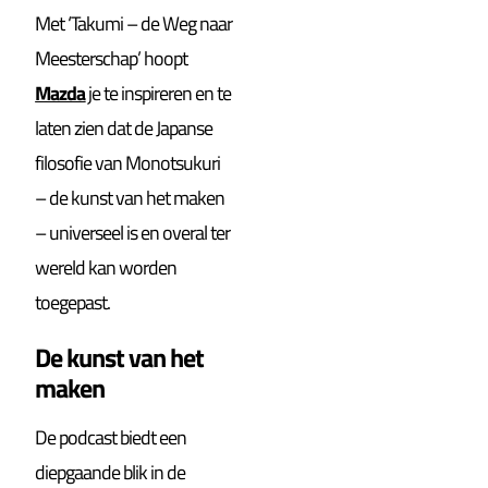
Met ‘Takumi – de Weg naar
Meesterschap’ hoopt
Mazda
je te inspireren en te
laten zien dat de Japanse
filosofie van Monotsukuri
– de kunst van het maken
– universeel is en overal ter
wereld kan worden
toegepast.
De kunst van het
maken
De podcast biedt een
diepgaande blik in de