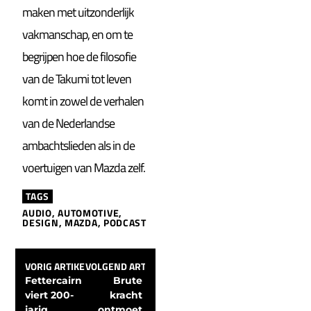
maken met uitzonderlijk
vakmanschap, en om te
begrijpen hoe de filosofie
van de Takumi tot leven
komt in zowel de verhalen
van de Nederlandse
ambachtslieden als in de
voertuigen van Mazda zelf.
TAGS
AUDIO
,
AUTOMOTIVE
,
DESIGN
,
MAZDA
,
PODCAST
VORIG ARTIKEL
VOLGEND ARTIKEL
Fettercairn 
Brute 
viert 200-
kracht 
jarig 
ontmoet 