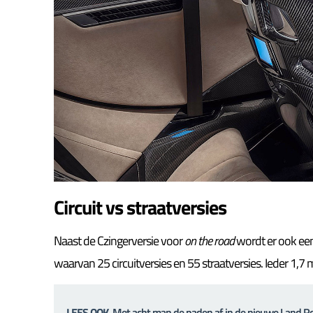
Circuit vs straatversies
Naast de Czingerversie voor
on the road
wordt er ook een
waarvan 25 circuitversies en 55 straatversies. Ieder 1,7 m
LEES OOK
Met acht man de paden af in de nieuwe Land R