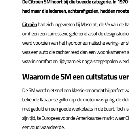
De Citroën SM hoort bij die tweede categorie. In 1970
had maar die iedereen, achteraf gezien, hadden moeten 
Citroën
had zich ingevreten bij Maserati, de V6 van de 
omheen een carrosserie getekend alsof de designstudi
werd voorzien van het hydropneumatische vering- en st
was een auto die zachter reed dan een woonkamer en s
waarin comfort en rijdynamiek nog als tegenpolen wer
Waarom de SM een cultstatus verdi
De SM werd niet snel een klassieker omdat hij perfect 
bekende Italiaanse grillen op: de motor was grillig, de 
met geduld en een goede werkplaats in de buurt. Toch is
zijn tijd, te Europees voor de Amerikaanse markt waar C
eenvoud waardeerde.