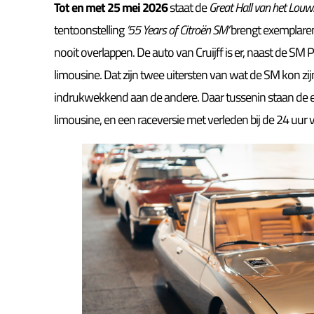
Tot en met 25 mei 2026
staat de
Great Hall van het L
tentoonstelling
’55 Years of Citroën SM’
brengt exemplaren 
nooit overlappen. De auto van Cruijff is er, naast de SM
limousine. Dat zijn twee uitersten van wat de SM kon zij
indrukwekkend aan de andere. Daar tussenin staan de e
limousine, en een raceversie met verleden bij de 24 uu