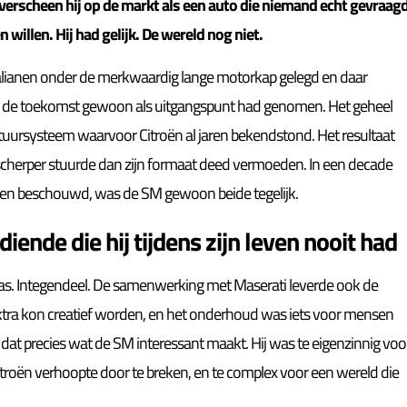
 verscheen hij op de markt als een auto die niemand echt gevraag
willen. Hij had gelijk. De wereld nog niet.
Italianen onder de merkwaardig lange motorkap gelegd en daar
o de toekomst gewoon als uitgangspunt had genomen. Het geheel
uursysteem waarvoor Citroën al jaren bekendstond. Het resultaat
cherper stuurde dan zijn formaat deed vermoeden. In een decade
den beschouwd, was de SM gewoon beide tegelijk.
ende die hij tijdens zijn leven nooit had
was. Integendeel. De samenwerking met Maserati leverde ook de
elektra kon creatief worden, en het onderhoud was iets voor mensen
 dat precies wat de SM interessant maakt. Hij was te eigenzinnig voo
itroën verhoopte door te breken, en te complex voor een wereld die