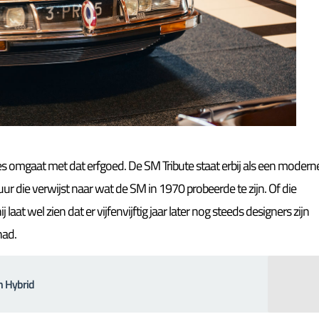
es omgaat met dat erfgoed. De SM Tribute staat erbij als een modern
ur die verwijst naar wat de SM in 1970 probeerde te zijn. Of die
at wel zien dat er vijfenvijftig jaar later nog steeds designers zijn
had.
n Hybrid