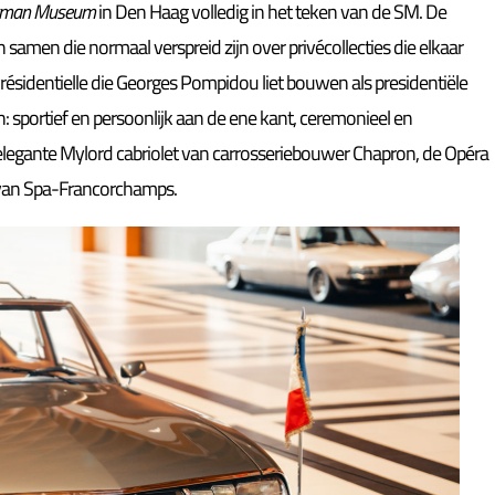
ouwman Museum
in Den Haag volledig in het teken van de SM. De
samen die normaal verspreid zijn over privécollecties die elkaar
 Présidentielle die Georges Pompidou liet bouwen als presidentiële
n: sportief en persoonlijk aan de ene kant, ceremonieel en
legante Mylord cabriolet van carrosseriebouwer Chapron, de Opéra
r van Spa-Francorchamps.