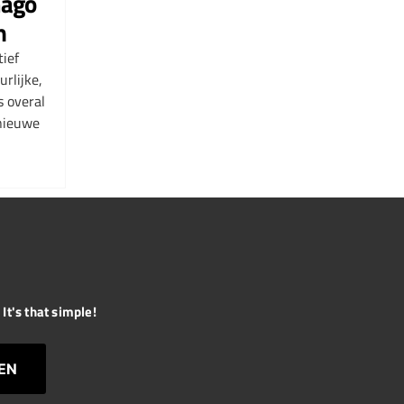
mago
n
tief
rlijke,
 overal
 nieuwe
It's that simple!
EN