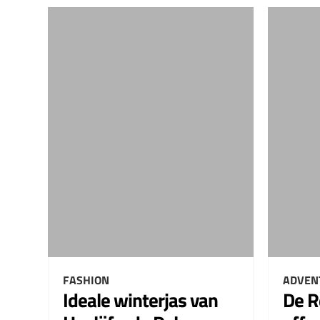
FASHION
ADVEN
Ideale winterjas van
De R