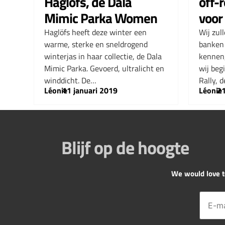
Haglöfs, de Dala
off-r
Mimic Parka Women
voor
Haglöfs heeft deze winter een
Wij zul
warme, sterke en sneldrogend
banken 
winterjas in haar collectie, de Dala
kennen,
Mimic Parka. Gevoerd, ultralicht en
wij beg
winddicht. De…
Rally, 
Léonie
–
11 januari 2019
Léonie
–
2
Blijf op de hoogte
We would love to