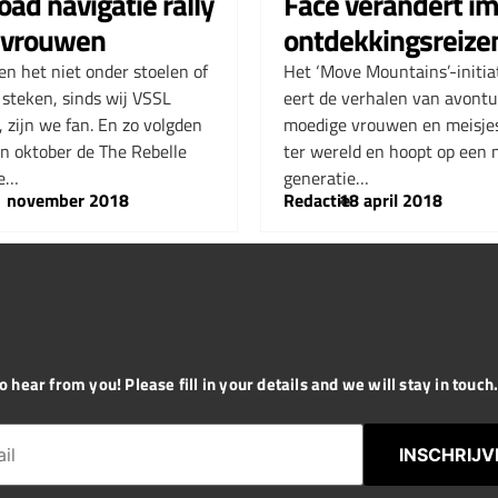
oad navigatie rally
Face verandert i
 vrouwen
ontdekkingsreize
len het niet onder stoelen of
Het ‘Move Mountains’-initia
steken, sinds wij VSSL
eert de verhalen van avontuu
 zijn we fan. En zo volgden
moedige vrouwen en meisjes
in oktober de The Rebelle
ter wereld en hoopt op een
de…
generatie…
1 november 2018
Redactie
–
18 april 2018
 hear from you! Please fill in your details and we will stay in touch. 
INSCHRIJV