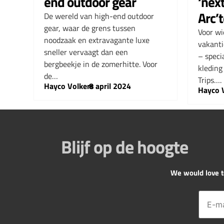
end outdoor gear
‘next
Arc’t
De wereld van high-end outdoor
gear, waar de grens tussen
Voor wi
noodzaak en extravagante luxe
vakanti
sneller vervaagt dan een
– speci
bergbeekje in de zomerhitte. Voor
kleding
de…
Trips….
Hayco Volkers
–
8 april 2024
Hayco 
Blijf op de hoogte
We would love to