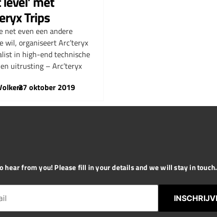
 level’ met
eryx Trips
e net even een andere
e wil, organiseert Arc’teryx
alist in high-end technische
 en uitrusting – Arc’teryx
Volkers
–
27 oktober 2019
 hear from you! Please fill in your details and we will stay in touch. 
INSCHRIJV