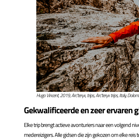
Hugo Vincent, 2019, Arc’teryx, trips, Arc’teryx trips, Italy, Dolomi
Gekwalificeerde en zeer ervaren 
Elke trip brengt actieve avonturiers naar een volgend n
medereizigers. Alle gidsen die zijn gekozen om elke reis t