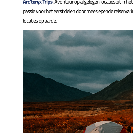
Arc’teryx Trips
. Avontuur op afgelegen locaties zit in h
passie voor het eerst delen door meeslepende reiservari
locaties op aarde.