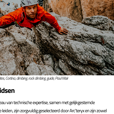
tes, Cortina, climbing, rock climbing, guide, Paul Mair
gidsen
iveau van technische expertise, samen met gelijkgestemde
e leiden, zijn zorgvuldig geselecteerd door Arc’teryx en zijn zowel