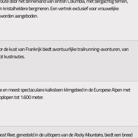
ute door het binnenland van British Columbia, met bergachtig terrein,
n kristalheldere bergmeren. Een vertrek exclusief voor vrouwelijke
k worden aangeboden.
oor de kust van Frankrijk biedt avontuurlijke trailrunning-avonturen, van
ot kustroutes.
te en meest spectaculaire kalksteen klimgebied in de Europese Alpen met
oplopen tot 1.600 meter.
ost River
, genesteld in de uitlopers van de
Rocky Mountains
, biedt een breed