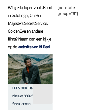
Wil jij erbij lopen zoals Bond
[adrotate
group="6"]
in Goldfinger, On Her
Majesty’s Secret Service,
GoldenEye en andere
films? Neem dan een kijkje
op de
website van N.Peal
.
LEES OOK
De
nieuwe 990v5
Sneaker van