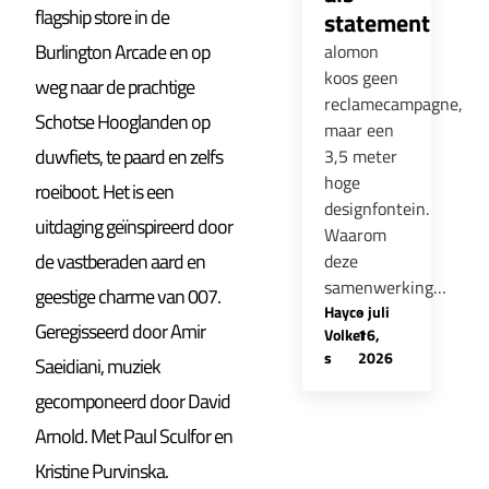
flagship store in de
statement
Burlington Arcade en op
alomon
koos geen
weg naar de prachtige
reclamecampagne,
Schotse Hooglanden op
maar een
duwfiets, te paard en zelfs
3,5 meter
hoge
roeiboot. Het is een
designfontein.
uitdaging geïnspireerd door
Waarom
de vastberaden aard en
deze
samenwerking…
geestige charme van 007.
Hayco
-
juli
Geregisseerd door Amir
Volker
16,
s
2026
Saeidiani, muziek
gecomponeerd door David
Arnold. Met Paul Sculfor en
Kristine Purvinska.