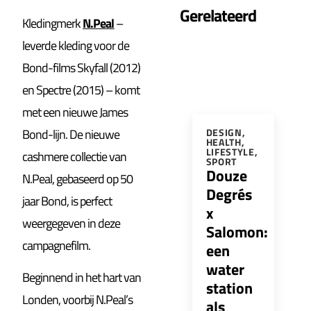
Gerelateerd
Kledingmerk
N.Peal
–
leverde kleding voor de
Bond-films Skyfall (2012)
en Spectre (2015) – komt
met een nieuwe James
Bond-lijn. De nieuwe
DESIGN
,
HEALTH
,
LIFESTYLE
,
cashmere collectie van
SPORT
Douze
N.Peal, gebaseerd op 50
Degrés
jaar Bond, is perfect
x
weergegeven in deze
Salomon:
campagnefilm.
een
water
Beginnend in het hart van
station
Londen, voorbij N.Peal’s
als