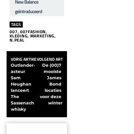
New Balance
geïntroduceerd
TAGS
007
,
007FASHION
,
KLEDING
,
MARKETING
,
N.PEAL
VORIG ARTIKEL
VOLGEND ARTIKEL
Outlander-
De (00)7 
acteur 
mooiste 
Sam 
James 
Heughan 
Bond 
lanceert 
locaties 
The 
voor deze 
Sassenach 
winter
whisky