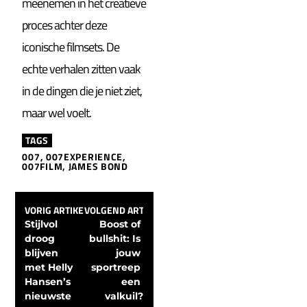
meenemen in het creatieve
proces achter deze
iconische filmsets. De
echte verhalen zitten vaak
in de dingen die je niet ziet,
maar wel voelt.
TAGS
007
,
007EXPERIENCE
,
007FILM
,
JAMES BOND
VORIG ARTIKEL
VOLGEND ARTIKEL
Stijlvol 
Boost of 
droog 
bullshit: Is 
blijven 
jouw 
met Helly 
sportreep 
Hansen’s 
een 
nieuwste 
valkuil?