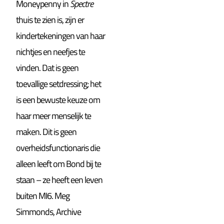
Moneypenny in
Spectre
thuis te zien is, zijn er
kindertekeningen van haar
nichtjes en neefjes te
vinden. Dat is geen
toevallige setdressing; het
is een bewuste keuze om
haar meer menselijk te
maken. Dit is geen
overheidsfunctionaris die
alleen leeft om Bond bij te
staan – ze heeft een leven
buiten MI6. Meg
Simmonds, Archive