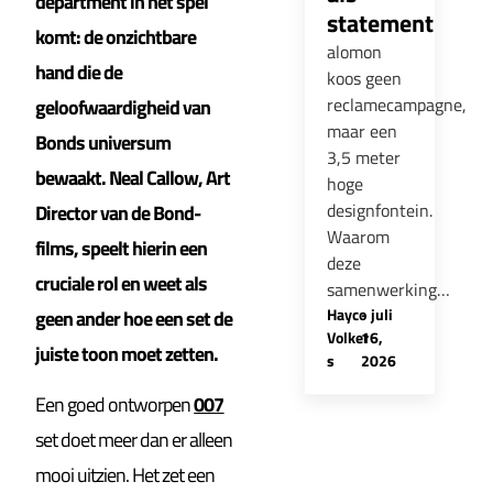
department in het spel
statement
komt: de onzichtbare
alomon
hand die de
koos geen
reclamecampagne,
geloofwaardigheid van
maar een
Bonds universum
3,5 meter
bewaakt. Neal Callow, Art
hoge
designfontein.
Director van de Bond-
Waarom
films, speelt hierin een
deze
cruciale rol en weet als
samenwerking…
Hayco
-
juli
geen ander hoe een set de
Volker
16,
juiste toon moet zetten.
s
2026
Een goed ontworpen
007
set doet meer dan er alleen
mooi uitzien. Het zet een