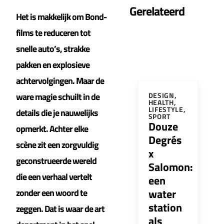
Gerelateerd
Het is makkelijk om Bond-
films te reduceren tot
snelle auto’s, strakke
pakken en explosieve
achtervolgingen. Maar de
ware magie schuilt in de
DESIGN
,
HEALTH
,
LIFESTYLE
,
details die je nauwelijks
SPORT
Douze
opmerkt. Achter elke
Degrés
scène zit een zorgvuldig
x
geconstrueerde wereld
Salomon:
die een verhaal vertelt
een
water
zonder een woord te
station
zeggen. Dat is waar de art
als