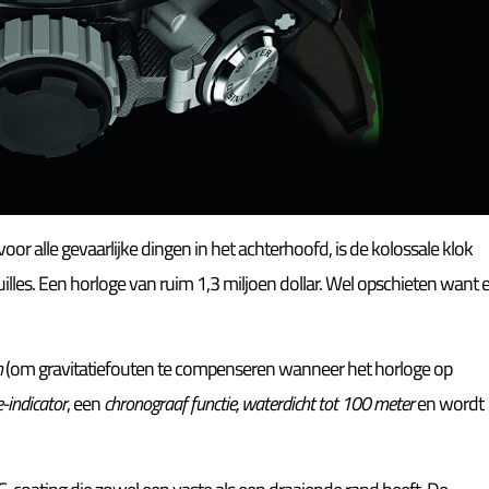
r alle gevaarlijke dingen in het achterhoofd, is de kolossale klok
uilles. Een horloge van ruim 1,3 miljoen dollar. Wel opschieten want e
n
(om gravitatiefouten te compenseren wanneer het horloge op
-indicator
, een
chronograaf functie, w
aterdicht tot 100 meter
en wordt