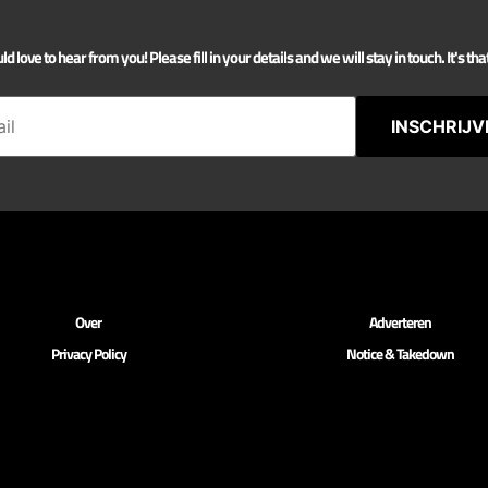
 love to hear from you! Please fill in your details and we will stay in touch. It's tha
INSCHRIJV
Over
Adverteren
Privacy Policy
Notice & Takedown