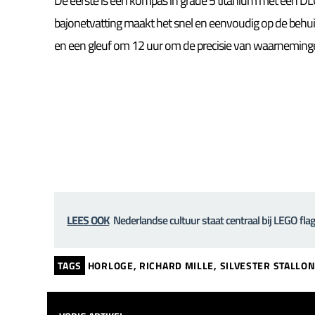
De eerste is een kompas in grade 5 titanium met een DLC
bajonetvatting maakt het snel en eenvoudig op de behui
en een gleuf om 12 uur om de precisie van waarneming
LEES OOK
Nederlandse cultuur staat centraal bij LEGO fl
TAGS
HORLOGE
,
RICHARD MILLE
,
SILVESTER STALLO