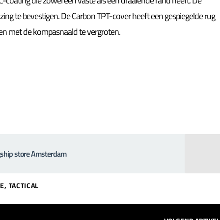
-coating die zowel een vaste als een draaiende rand heeft. De
zing te bevestigen. De Carbon TPT-cover heeft een gespiegelde rug
en met de kompasnaald te vergroten.
agship store Amsterdam
NE
,
TACTICAL