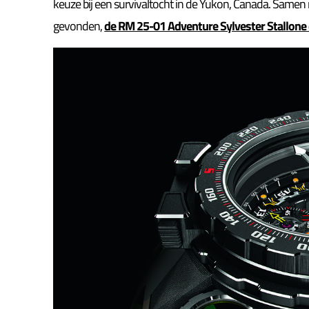
keuze bij een survivaltocht in de Yukon, Canada. Samen 
gevonden,
de RM 25-01 Adventure Sylvester Stallon