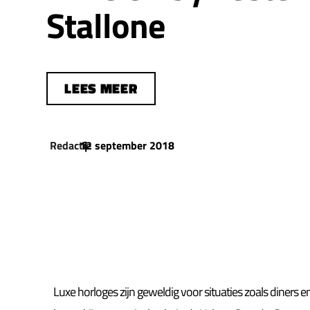
Stallone
LEES MEER
Redactie
12 september 2018
|
Luxe horloges zijn geweldig voor situaties zoals diners 