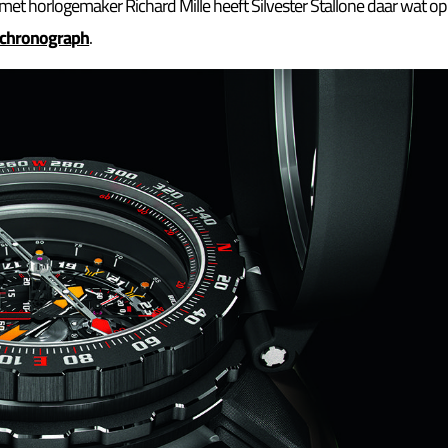
met horlogemaker Richard Mille heeft Silvester Stallone daar wat op
e chronograph
.