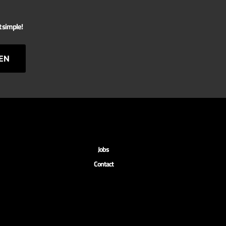
t simple!
EN
Jobs
Contact