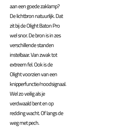
aan een goede zaklamp?
De lichtbron natuurlijk. Dat
zit bij de Olight Baton Pro
wel snor. De bron is in zes
verschillende standen
instelbaar. Van zwak tot
extreem fel. Ook is de
Olight voorzien van een
knipperfunctie/noodsignaal.
Wel zo veilig als je
verdwaald bent en op
redding wacht. Of langs de
weg met pech.