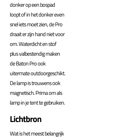
donker op een bospad
loopt of in het donker even
snel iets moet zien, de Pro
draait er zijn hand niet voor
om. Waterdicht en stof
plus valbestendig maken
de Baton Pro ook
uitermate outdoorgeschikt.
De lamp is trouwens ook
magnetisch. Prima om als
lamp in je tent te gebruiken.
Lichtbron
Wat is het meest belangrijk