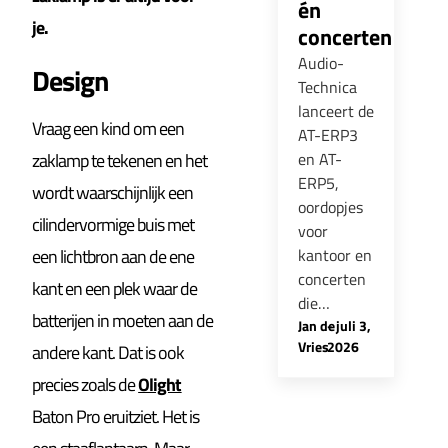
én
je.
concerten
Audio-
Design
Technica
lanceert de
Vraag een kind om een
AT-ERP3
zaklamp te tekenen en het
en AT-
ERP5,
wordt waarschijnlijk een
oordopjes
cilindervormige buis met
voor
een lichtbron aan de ene
kantoor en
concerten
kant en een plek waar de
die…
batterijen in moeten aan de
Jan de
-
juli 3,
Vries
2026
andere kant. Dat is ook
precies zoals de
Olight
Baton Pro eruitziet. Het is