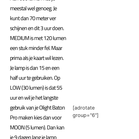
meestal wel genoeg. Je
kunt dan 70 meter ver
schijnen en dit 3 uur doen.
MEDIUM is met 120 lumen
een stuk minder fel. Maar
prima als je kaart wil lezen.
Je lamp is dan 15 en een
half uur te gebruiken. Op
LOW (30 lumen) is dat 55
uur en wil je het langste
gebruik van je Olight Baton
[adrotate
group="6"]
Pro maken kies dan voor
MOON (5 lumen). Dan kan
je 9 dagen lang je lamp