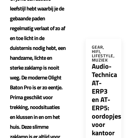
leefstijl hebt waarbij je de
gebaande paden
regelmatig verlaat of zo af
en toe licht in de
duisternis nodig hebt, een
GEAR
,
HIFI
,
LIFESTYLE
,
handzame, lichte en
MUZIEK
Audio-
sterke zaklamp is nooit
Technica
weg. De moderne Olight
AT-
Baton Pro is er zo eentje.
ERP3
Prima geschikt voor
en AT-
ERP5:
trekking, noodsituaties
oordopjes
en klussen in en om het
voor
huis. Deze slimme
kantoor
zaklamp is er altijd voor