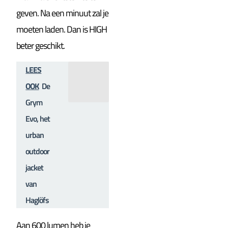
geven. Na een minuut zal je
moeten laden. Dan is HIGH
beter geschikt.
LEES
OOK
De
Grym
Evo, het
urban
outdoor
jacket
van
Haglöfs
Aan 600 lumen heb je