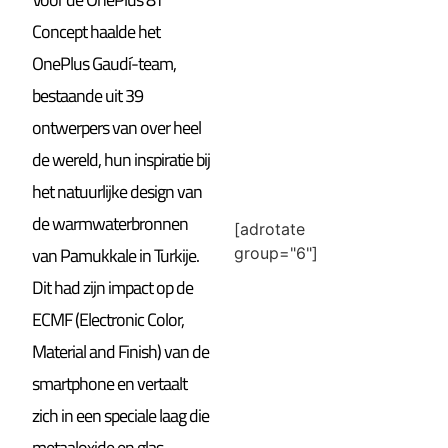
Concept haalde het
OnePlus Gaudí-team,
bestaande uit 39
ontwerpers van over heel
de wereld, hun inspiratie bij
het natuurlijke design van
de warmwaterbronnen
[adrotate
van Pamukkale in Turkije.
group="6"]
Dit had zijn impact op de
ECMF (Electronic Color,
Material and Finish) van de
smartphone en vertaalt
zich in een speciale laag die
metaaloxide en glas