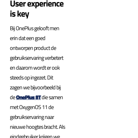
User experience
is key
Bij OnePlus gelooft men
erin dat een goed
ontworpen product de
gebruikservaring verbetert
en daarom wordt er ook
steeds op ingezet. Dit
zagen we bijvoorbeeld bij
de
OnePlus 8T
die samen
met OxygenOS 11 de
gebruikservaring naar
nieuwe hoogtes bracht. Als
eindgebruiker krijgen we