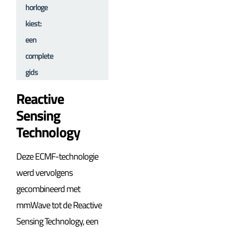
horloge
kiest:
een
complete
gids
Reactive
Sensing
Technology
Deze ECMF-technologie
werd vervolgens
gecombineerd met
mmWave tot de Reactive
Sensing Technology, een