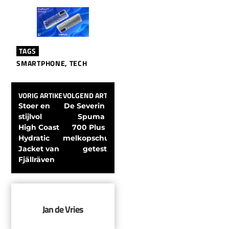
TAGS
SMARTPHONE
,
TECH
VORIG ARTIKEL
VOLGEND ARTIKEL
Stoer en 
De Severin 
stijlvol 
Spuma 
High Coast 
700 Plus 
Hydratic 
melkopschuimer 
Jacket van 
getest
Fjällräven
Jan de Vries