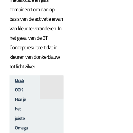
combineert om dan op
basis van de activatie ervan
van kleur te veranderen. In
het geval van de 8T
Concept resulteert dat in
kleuren van donkerblauw
tot licht zilver.
LEES
OOK
Hoe je
het
juiste
Omega