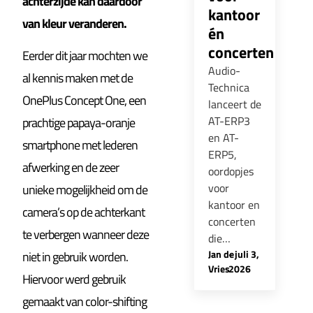
achterzijde kan daardoor
kantoor
van kleur veranderen.
én
concerten
Eerder dit jaar mochten we
Audio-
al kennis maken met de
Technica
OnePlus Concept One, een
lanceert de
AT-ERP3
prachtige papaya-oranje
en AT-
smartphone met lederen
ERP5,
afwerking en de zeer
oordopjes
voor
unieke mogelijkheid om de
kantoor en
camera’s op de achterkant
concerten
te verbergen wanneer deze
die…
Jan de
-
juli 3,
niet in gebruik worden.
Vries
2026
Hiervoor werd gebruik
gemaakt van color-shifting