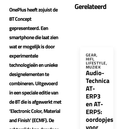
Gerelateerd
OnePlus heeft zojuist de
8T Concept
gepresenteerd. Een
smartphone die laat zien
wat er mogelijk is door
experimentele
GEAR
,
HIFI
,
LIFESTYLE
,
technologieën en unieke
MUZIEK
Audio-
designelementen te
Technica
combineren. Uitgevoerd
AT-
in een speciale editie van
ERP3
de 8T die is afgewerkt met
en AT-
ERP5:
‘Electronic Color, Material
oordopjes
and Finish’ (ECMF). De
voor