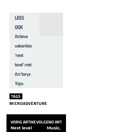
LEES
OOK
Actieve
vakanties
'next
level' met
Arc’teryx
Trips
TAGS
MICROADVENTURE
VORIG ARTIKEL
VOLGEND ARTIKEL
Next level 
Music, 