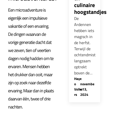
culinaire
Een microadventure is
hoogstandjes
eigenlijk een impulsieve
De
Ardennen
vakantie of een ervaring.
hebben iets
De dingen waarvan de
magisch in
vorige generatie dacht dat
de herfst.
Terwijl de
we zeven, tien of veertien
ochtendmist
dagen nodig hadden om te
langzaam
ervaren. Mensen hebben
optrekt
boven de…
het drukker dan ooit, maar
Hayc
-
zijn op zoek naar dezelfde
o
novembe
Volke
r 13,
ervaring. Maar dan in plaats
rs
2024
daarvan één, twee of drie
nachten.