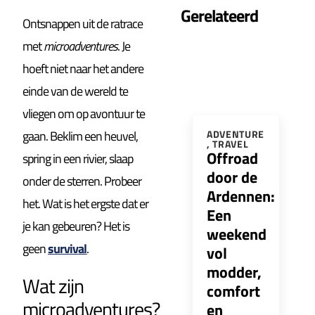
Gerelateerd
Ontsnappen uit de
ratrace
met
microadventures
. Je
hoeft niet naar het andere
einde van de wereld te
vliegen om op avontuur te
gaan. Beklim een heuvel,
ADVENTURE
,
TRAVEL
Offroad
spring in een rivier, slaap
door de
onder de sterren. Probeer
Ardennen:
het. Wat is het ergste dat er
Een
je kan gebeuren? Het is
weekend
geen
survival
.
vol
modder,
Wat zijn
comfort
microadventures?
en