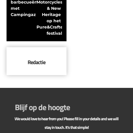
barbecueën 
Motorcycles 
met 
& New 
Campingaz
Heritage 
op het 
Pure&Crafted 
festival
Redactie
Blijf op de hoogte
We would love to hear from you! Please fill in your details and we will
stay in touch. It's that simple!