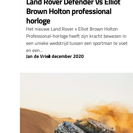
Land Rover Defender Vs Elliot
Brown Holton professional
horloge
Het nieuwe Land Rover x Elliot Brown Holton
Professional-horloge heeft zijn kracht bewezen in
een unieke wedstrijd tussen een sportman te voet
en een…
Jan de Vries
–
2 december 2020