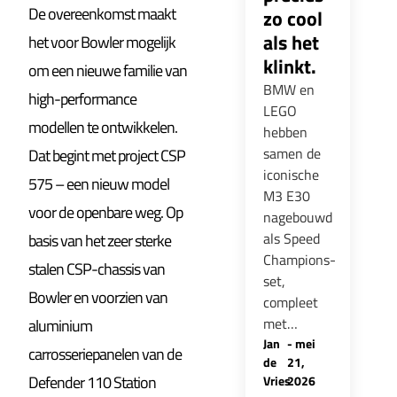
De overeenkomst maakt
zo cool
als het
het voor Bowler mogelijk
klinkt.
om een nieuwe familie van
BMW en
high-performance
LEGO
modellen te ontwikkelen.
hebben
samen de
Dat begint met project CSP
iconische
575 – een nieuw model
M3 E30
voor de openbare weg. Op
nagebouwd
als Speed
basis van het zeer sterke
Champions-
stalen CSP-chassis van
set,
Bowler en voorzien van
compleet
met…
aluminium
Jan
-
mei
carrosseriepanelen van de
de
21,
Defender 110 Station
Vries
2026