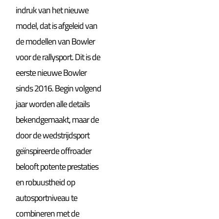
indruk van het nieuwe
model, dat is afgeleid van
de modellen van Bowler
voor de rallysport. Dit is de
eerste nieuwe Bowler
sinds 2016. Begin volgend
jaar worden alle details
bekendgemaakt, maar de
door de wedstrijdsport
geïnspireerde offroader
belooft potente prestaties
en robuustheid op
autosportniveau te
combineren met de