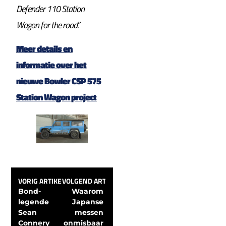
Defender 110 Station
Wagon for the road.”
Meer details en
informatie over het
nieuwe Bowler CSP 575
Station Wagon project
VORIG ARTIKEL
VOLGEND ARTIKEL
Bond-
Waarom 
legende 
Japanse 
Sean 
messen 
Connery 
onmisbaar 