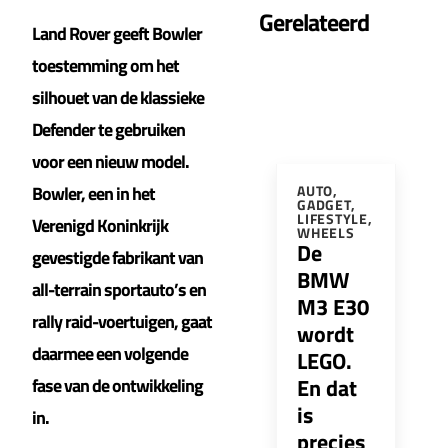
Gerelateerd
Land Rover geeft Bowler
toestemming om het
silhouet van de klassieke
Defender te gebruiken
voor een nieuw model.
Bowler, een in het
AUTO
,
GADGET
,
LIFESTYLE
,
Verenigd Koninkrijk
WHEELS
De
gevestigde fabrikant van
BMW
all-terrain sportauto’s en
M3 E30
rally raid-voertuigen, gaat
wordt
daarmee een volgende
LEGO.
En dat
fase van de ontwikkeling
is
in.
precies