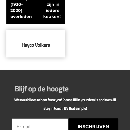
(1930-
zijn in 
2020) 
iedere 
overleden
keuken!
Hayco Volkers
Blijf op de hoogte
We would love to hear from you! Please fill in your details and we will
stay in touch. It's that simple!
INSCHRIJVEN