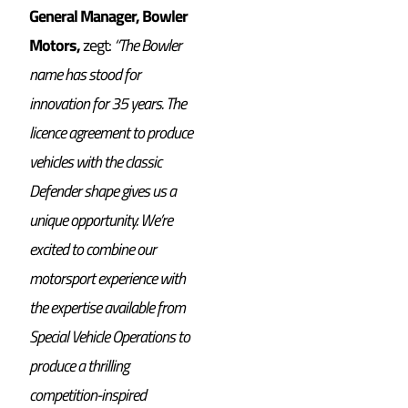
General Manager, Bowler
Motors,
zegt:
“The Bowler
name has stood for
innovation for 35 years. The
licence agreement to produce
vehicles with the classic
Defender shape gives us a
unique opportunity. We’re
excited to combine our
motorsport experience with
the expertise available from
Special Vehicle Operations to
produce a thrilling
competition-inspired