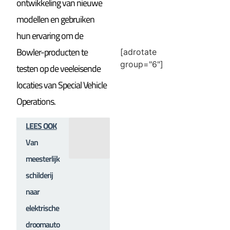
ontwikkeling van nieuwe
modellen en gebruiken
hun ervaring om de
Bowler-producten te
[adrotate
group="6"]
testen op de veeleisende
locaties van Special Vehicle
Operations.
LEES OOK
Van
meesterlijk
schilderij
naar
elektrische
droomauto