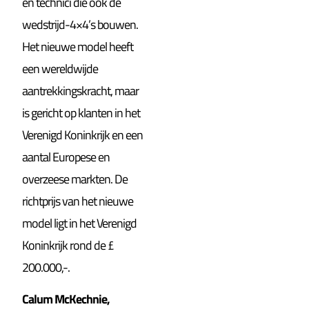
en technici die ook de
wedstrijd-4×4’s bouwen.
Het nieuwe model heeft
een wereldwijde
aantrekkingskracht, maar
is gericht op klanten in het
Verenigd Koninkrijk en een
aantal Europese en
overzeese markten. De
richtprijs van het nieuwe
model ligt in het Verenigd
Koninkrijk rond de £
200.000,-.
Calum McKechnie,