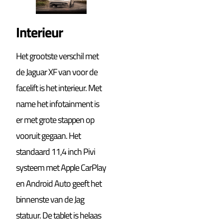
Interieur
Het grootste verschil met
de Jaguar XF van voor de
facelift is het interieur. Met
name het infotainment is
er met grote stappen op
vooruit gegaan. Het
standaard 11,4 inch Pivi
systeem met Apple CarPlay
en Android Auto geeft het
binnenste van de Jag
statuur. De tablet is helaas