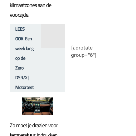
klimaatzones aan de
voorzijde.
LEES
OOK
Een
[adrotate
week lang
group="6"]
op de
Zero
DSR/X |
Motortest
Zo moet je draaien voor
temperatuur, indrukken