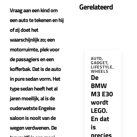
Gerelateerd
Vraag aan een kind om
een auto te tekenen en hij
of zij doet het
waarschijnlijk zo; een
motorruimte, plek voor
de passagiers en een
AUTO
,
GADGET
,
LIFESTYLE
,
kofferbak. Dat is de auto
WHEELS
De
in pure sedan vorm. Het
BMW
type sedan heeft het al
M3 E30
jaren moeilijk, al is de
wordt
ouderwetste Engelse
LEGO.
En dat
saloon is nooit van de
is
wegen verdwenen. De
precies