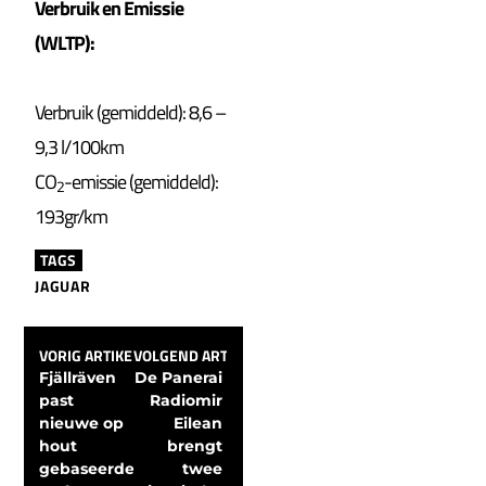
Verbruik en Emissie
(WLTP):
Verbruik (gemiddeld): 8,6 –
9,3 l/100km
CO
-emissie (gemiddeld):
2
193gr/km
TAGS
JAGUAR
VORIG ARTIKEL
VOLGEND ARTIKEL
Fjällräven 
De Panerai 
past 
Radiomir 
nieuwe op 
Eilean 
hout 
brengt 
gebaseerde 
twee 