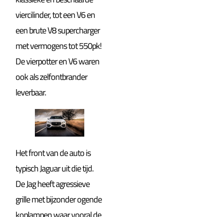
viercilinder, tot een V6 en
een brute V8 supercharger
met vermogens tot 550pk!
De vierpotter en V6 waren
ook als zelfontbrander
leverbaar.
Het front van de auto is
typisch Jaguar uit die tijd.
De Jag heeft agressieve
grille met bijzonder ogende
koplampen waar vooral de