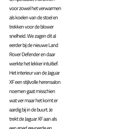
voor zowel het verwarmen
als koelen van de stoel en
trekken voor de blower
snelheid. We zagen dit al
eerder bij de nieuwe Land
Rover Defender en daar
werkte het lekker intuïtief.
Het interieur van de Jaguar
XF een stijlvolle herensalon
noemen gaat misschien
wat ver maar het komt er
aardig bij in de buurt. Je
trekt de Jaguar XF aan als
een goed gevoerde en