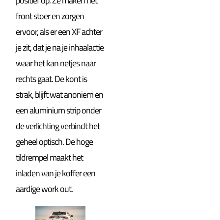
positief op. Ze maken het
front stoer en zorgen
ervoor, als er een XF achter
je zit, dat je na je inhaalactie
waar het kan netjes naar
rechts gaat. De kont is
strak, blijft wat anoniem en
een aluminium strip onder
de verlichting verbindt het
geheel optisch. De hoge
tildrempel maakt het
inladen van je koffer een
aardige work out.