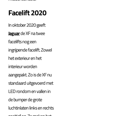
Facelift 2020
In oktober 2020 geeft
Jaguar
de XF na twee
facelifts nog een
ingrijpende facelift. Zowel
het exterieur en het
interieur worden
aangepakt. Zo is de XF nu
standaard uitgevoerd met
LED rondom en vallen in
de bumper de grote
luchtinlaten links en rechts