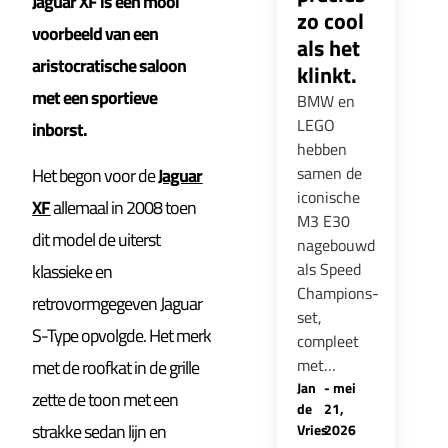
Jaguar XF is een mooi
zo cool
voorbeeld van een
als het
aristocratische saloon
klinkt.
met een sportieve
BMW en
LEGO
inborst.
hebben
samen de
Het begon voor de
Jaguar
iconische
XF
allemaal in 2008 toen
M3 E30
dit model de uiterst
nagebouwd
als Speed
klassieke en
Champions-
retrovormgegeven Jaguar
set,
S-Type opvolgde. Het merk
compleet
met…
met de roofkat in de grille
Jan
-
mei
zette de toon met een
de
21,
strakke sedan lijn en
Vries
2026