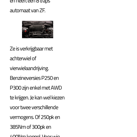
en heeft een 8 traps
automaat van ZF.
Ze is verkrijgbaar met
achterwiel of
vierwielaandrijving.
Benzineversies P250 en
P300 zijn enkel met AWD
te krijgen. Je kan wel kiezen
voor twee verschillende
vermogens. Of 250pk en
385Nm of 300pk en
400Nm koppel. Voor wie