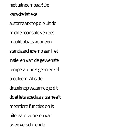
niet uitneembaar! De
karakteristieke
automaatknop die uit de
middenconsole verrees
maakt plaats voor een
standaard exemplaar. Het
instellen van de gewenste
temperatuur is geen enkel
probleem. Al is de
draaiknop waarmee je dit
doet iets speciaals, ze heeft
meerdere functies en is
uiteraard voorzien van
twee verschillende