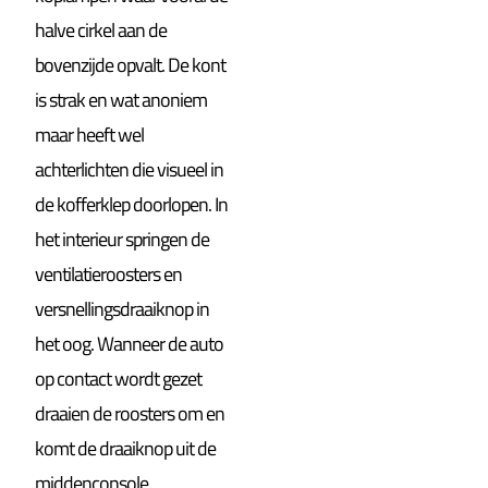
halve cirkel aan de
bovenzijde opvalt. De kont
is strak en wat anoniem
maar heeft wel
achterlichten die visueel in
de kofferklep doorlopen. In
het interieur springen de
ventilatieroosters en
versnellingsdraaiknop in
het oog. Wanneer de auto
op contact wordt gezet
draaien de roosters om en
komt de draaiknop uit de
middenconsole.