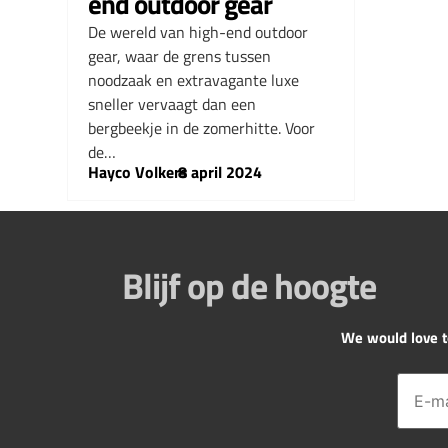
end outdoor gear
De wereld van high-end outdoor
gear, waar de grens tussen
noodzaak en extravagante luxe
sneller vervaagt dan een
bergbeekje in de zomerhitte. Voor
de…
Hayco Volkers
–
8 april 2024
Blijf op de hoogte
We would love to