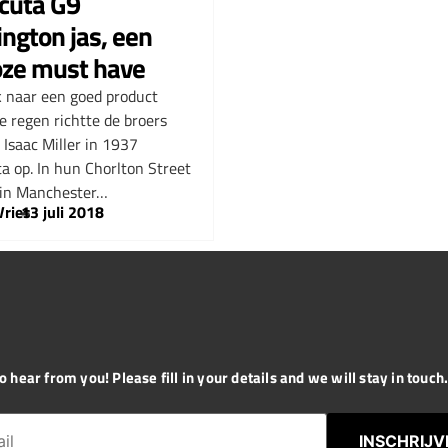
cuta G9
ington jas, een
loze must have
 naar een goed product
e regen richtte de broers
 Isaac Miller in 1937
a op. In hun Chorlton Street
 in Manchester…
Vries
–
13 juli 2018
 hear from you! Please fill in your details and we will stay in touch. 
INSCHRIJV