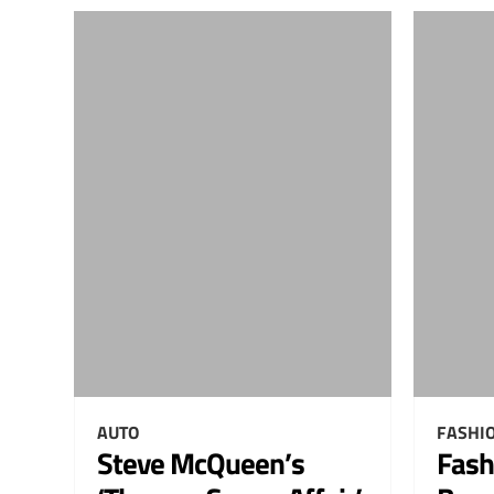
AUTO
FASHI
Steve McQueen’s
Fash