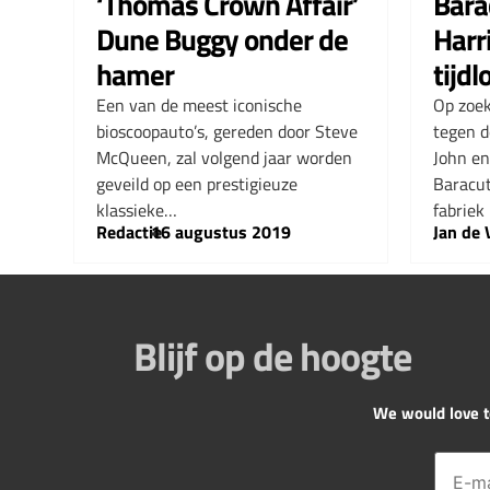
‘Thomas Crown Affair’
Bara
Dune Buggy onder de
Harr
hamer
tijd
Een van de meest iconische
Op zoek
bioscoopauto’s, gereden door Steve
tegen d
McQueen, zal volgend jaar worden
John en
geveild op een prestigieuze
Baracut
klassieke…
fabriek
Redactie
–
16 augustus 2019
Jan de 
Blijf op de hoogte
We would love to