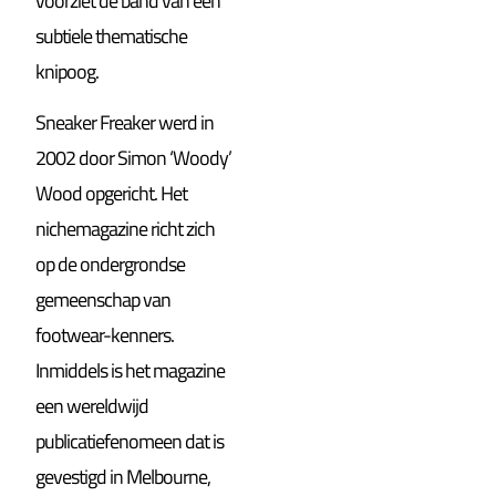
voorziet de band van een
subtiele thematische
knipoog.
Sneaker Freaker werd in
2002 door Simon ‘Woody’
Wood opgericht. Het
nichemagazine richt zich
op de ondergrondse
gemeenschap van
footwear-kenners.
Inmiddels is het magazine
een wereldwijd
publicatiefenomeen dat is
gevestigd in Melbourne,