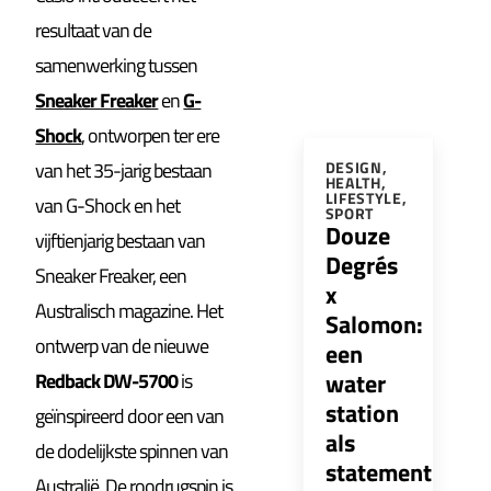
resultaat van de
samenwerking tussen
Sneaker Freaker
en
G-
Shock
, ontworpen ter ere
van het 35-jarig bestaan
DESIGN
,
HEALTH
,
LIFESTYLE
,
van G-Shock en het
SPORT
Douze
vijftienjarig bestaan van
Degrés
Sneaker Freaker, een
x
Australisch magazine. Het
Salomon:
ontwerp van de nieuwe
een
water
Redback DW-5700
is
station
geïnspireerd door een van
als
de dodelijkste spinnen van
statement
Australië. De roodrugspin is