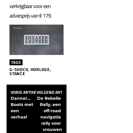
verkrijgbaar voor een
adviesprijs van € 179.
TAGS
G-SHOCK
,
HORLOGE
,
STANCE
VORIG ARTIKEL
VOLGEND ARTIKEL
Danner… 
De Rebelle 
Boots met 
Rally, een 
een 
off-road 
verhaal
navigatie 
rally voor 
vrouwen