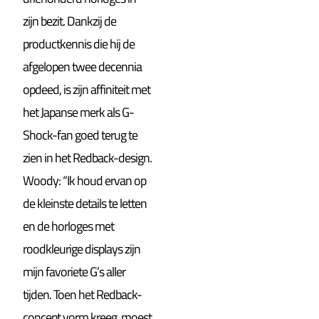
zijn bezit. Dankzij de
productkennis die hij de
afgelopen twee decennia
opdeed, is zijn affiniteit met
het Japanse merk als G-
Shock-fan goed terug te
zien in het Redback-design.
Woody: “Ik houd ervan op
de kleinste details te letten
en de horloges met
roodkleurige displays zijn
mijn favoriete G’s aller
tijden. Toen het Redback-
concept vorm kreeg, moest