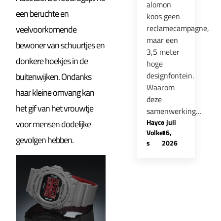
alomon
een beruchte en
koos geen
reclamecampagne,
veelvoorkomende
maar een
bewoner van schuurtjes en
3,5 meter
donkere hoekjes in de
hoge
designfontein.
buitenwijken. Ondanks
Waarom
haar kleine omvang kan
deze
het gif van het vrouwtje
samenwerking…
Hayco
-
juli
voor mensen dodelijke
Volker
16,
gevolgen hebben.
s
2026