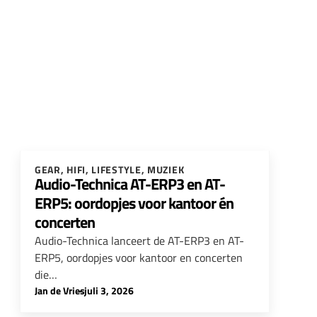
GEAR
,
HIFI
,
LIFESTYLE
,
MUZIEK
Audio-Technica AT-ERP3 en AT-
ERP5: oordopjes voor kantoor én
concerten
Audio-Technica lanceert de AT-ERP3 en AT-
ERP5, oordopjes voor kantoor en concerten
die…
Jan de Vries
-
juli 3, 2026