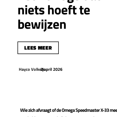
niets hoeft te
bewijzen
LEES MEER
Hayco Volkers
2 april 2026
|
Wie zich afvraagt of de Omega Speedmaster X-33 meer