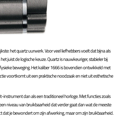
ste: het quartz uurwerk. Voor veel liefhebbers voelt dat bijna als
het juist de logische keuze. Quartz is nauwkeuriger, stabieler bij
ysieke beweging. Het kaliber 1666 is bovendien ontwikkeld met
ctie voortkomt uit een praktische noodzaak en niet uit esthetische
-instrument dan als een traditioneel horloge. Met functies zoals
 een niveau van bruikbaarheid dat verder gaat dan wat de meeste
t dat je bewondert om zijn afwerking, maar om zijn bruikbaarheid.