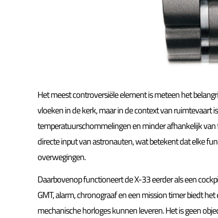
Het meest controversiële element is meteen het belangrijk
vloeken in de kerk, maar in de context van ruimtevaart is 
temperatuurschommelingen en minder afhankelijk van f
directe input van astronauten, wat betekent dat elke fun
overwegingen.
Daarbovenop functioneert de X-33 eerder als een cockpit
GMT, alarm, chronograaf en een mission timer biedt het
mechanische horloges kunnen leveren. Het is geen objec