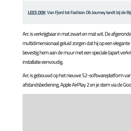
LEES OOK
Van Fjord tot Fashion: Db Journey landt bij de B
Arc is verkrijgbaar in mat zwart en mat wit. De afgerond
multidimensionaal geluid zorgen dat hij op een elegante m
bevestig hem aan de muur met een speciale (apart verk
installatie eenvoudig.
Arc is gebouwd op het nieuwe S2-softwareplatform va
afstandsbediening, Apple AirPlay 2 en je stem via de Goo