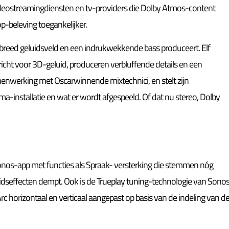
videostreamingdiensten en tv-providers die Dolby Atmos-content
-beleving toegankelijker.
breed geluidsveld en een indrukwekkende bass produceert. Elf
cht voor 3D-geluid, produceren verbluffende details en een
amenwerking met Oscarwinnende mixtechnici, en stelt zijn
ma-installatie en wat er wordt afgespeeld. Of dat nu stereo, Dolby
Sonos-app met functies als Spraak- versterking die stemmen nóg
uidseffecten dempt. Ook is de Trueplay tuning-technologie van Sono
c horizontaal en verticaal aangepast op basis van de indeling van d