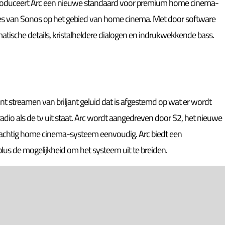
roduceert Arc een nieuwe standaard voor premium home cinema-
es van Sonos op het gebied van home cinema. Met door software
atische details, kristalheldere dialogen en indrukwekkende bass.
unt streamen van briljant geluid dat is afgestemd op wat er wordt
radio als de tv uit staat. Arc wordt aangedreven door S2, het nieuwe
achtig home cinema-systeem eenvoudig. Arc biedt een
lus de mogelijkheid om het systeem uit te breiden.