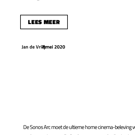
LEES MEER
Jan de Vries
7 mei 2020
|
De Sonos Arc moet de ultieme home cinema-beleving wo