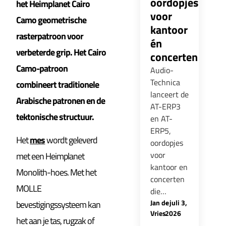
oordopjes
het Heimplanet Cairo
voor
Camo geometrische
kantoor
rasterpatroon voor
én
verbeterde grip. Het Cairo
concerten
Camo-patroon
Audio-
Technica
combineert traditionele
lanceert de
Arabische patronen en de
AT-ERP3
tektonische structuur.
en AT-
ERP5,
Het
mes
wordt geleverd
oordopjes
voor
met een Heimplanet
kantoor en
Monolith-hoes. Met het
concerten
MOLLE
die…
Jan de
-
juli 3,
bevestigingssysteem kan
Vries
2026
het aan je tas, rugzak of