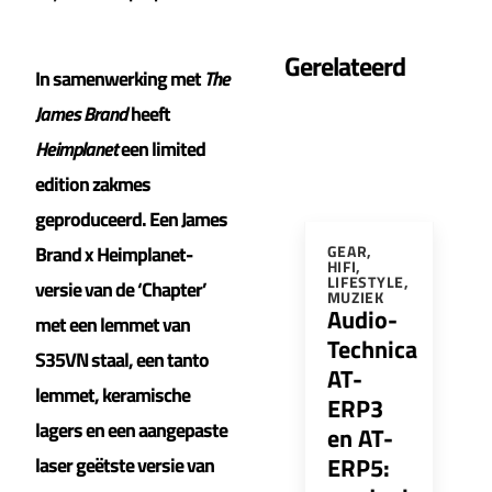
Gerelateerd
In samenwerking met
The
James Brand
heeft
Heimplanet
een limited
edition zakmes
geproduceerd. Een James
Brand x Heimplanet-
GEAR
,
HIFI
,
LIFESTYLE
,
versie van de ‘Chapter’
MUZIEK
Audio-
met een lemmet van
Technica
S35VN staal, een tanto
AT-
lemmet, keramische
ERP3
lagers en een aangepaste
en AT-
ERP5:
laser geëtste versie van