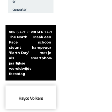
én
concerten
VORIG ARTIKEL
VOLGEND ARTIKEL
The North 
Maak een 
Face 
schoon 
steunt 
kampvuur 
‘Earth Day’ 
met je 
als 
smartphone
jaarlijkse 
wereldwijde 
feestdag
Hayco Volkers