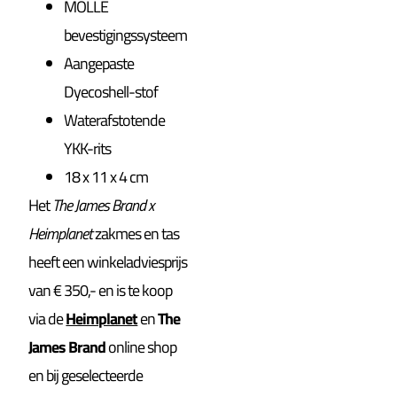
MOLLE
bevestigingssysteem
Aangepaste
Dyecoshell-stof
Waterafstotende
YKK-rits
18 x 11 x 4 cm
Het
The James Brand x
Heimplanet
zakmes en tas
heeft een winkeladviesprijs
van € 350,- en is te koop
via de
Heimplanet
en
The
James Brand
online shop
en bij geselecteerde