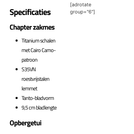
[adrotate
Specificaties
group="6"]
Chapter zakmes
Titanium schalen
met Cairo Camo-
patroon
S35VN
roestvrijstalen
lemmet
Tanto-bladvorm
9,5 cm bladlengte
Opbergetui