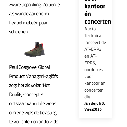
zware bepakking. Zo ben je
kantoor
én
als wandelaar enorm
concerten
flexibel met één paar
Audio-
schoenen.
Technica
lanceert de
AT-ERP3
en AT-
ERP5,
Paul Cosgrove, Global
oordopjes
Product Manager Haglöfs
voor
kantoor en
zegt het als volgt. ‘Het
concerten
Duality-concept is
die…
ontstaan vanuit de wens
Jan de
-
juli 3,
Vries
2026
om enerzijds de belasting
te verlichten en anderzijds