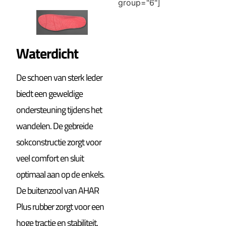
group="6"]
Waterdicht
De schoen van sterk leder
biedt een geweldige
ondersteuning tijdens het
wandelen. De gebreide
sokconstructie zorgt voor
veel comfort en sluit
optimaal aan op de enkels.
De buitenzool van AHAR
Plus rubber zorgt voor een
hoge tractie en stabiliteit.