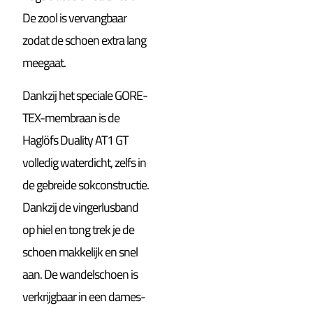
De zool is vervangbaar
zodat de schoen extra lang
meegaat.
Dankzij het speciale GORE-
TEX-membraan is de
Haglöfs Duality AT1 GT
volledig waterdicht, zelfs in
de gebreide sokconstructie.
Dankzij de vingerlusband
op hiel en tong trek je de
schoen makkelijk en snel
aan. De wandelschoen is
verkrijgbaar in een dames-