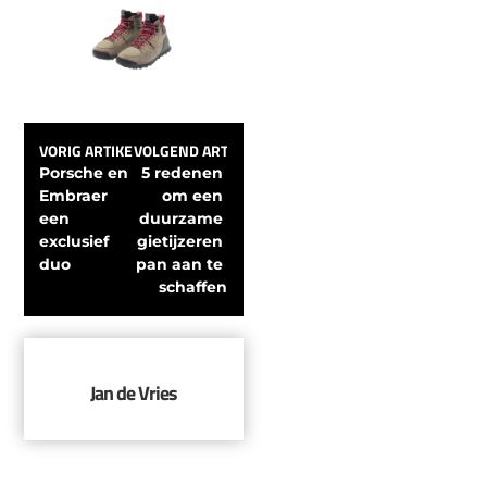
VORIG ARTIKEL
VOLGEND ARTIKEL
Porsche en 
5 redenen 
Embraer 
om een 
een 
duurzame 
exclusief 
gietijzeren 
duo
pan aan te 
schaffen
Jan de Vries