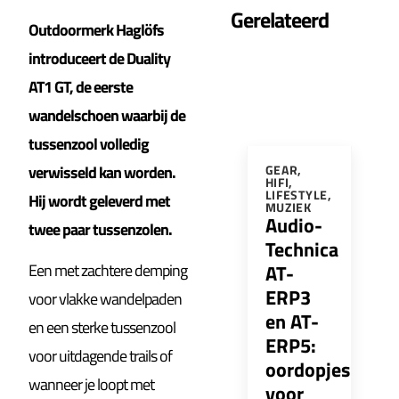
Gerelateerd
Outdoormerk Haglöfs
introduceert de Duality
AT1 GT, de eerste
wandelschoen waarbij de
tussenzool volledig
verwisseld kan worden.
GEAR
,
HIFI
,
LIFESTYLE
,
Hij wordt geleverd met
MUZIEK
Audio-
twee paar tussenzolen.
Technica
AT-
Een met zachtere demping
ERP3
voor vlakke wandelpaden
en AT-
en een sterke tussenzool
ERP5:
voor uitdagende trails of
oordopjes
wanneer je loopt met
voor