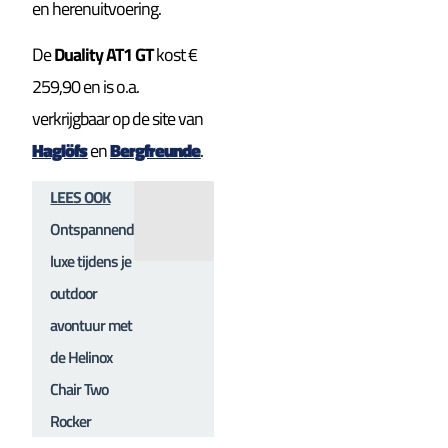
en herenuitvoering.
De
Duality AT1 GT
kost €
259,90 en is o.a.
verkrijgbaar op de site van
Haglöfs
en
Bergfreunde
.
LEES OOK
Ontspannende
luxe tijdens je
outdoor
avontuur met
de Helinox
Chair Two
Rocker