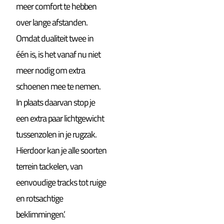
meer comfort te hebben
over lange afstanden.
Omdat dualiteit twee in
één is, is het vanaf nu niet
meer nodig om ​​extra
schoenen mee te nemen.
In plaats daarvan stop je
een extra paar lichtgewicht
tussenzolen in je rugzak.
Hierdoor kan je alle soorten
terrein tackelen, van
eenvoudige tracks tot ruige
en rotsachtige
beklimmingen.’