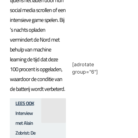
tijdens het laden door hun
social media scrollen of een
intensieve game spelen. Bij
’s nachts opladen
vermindert de Nord met
behulp van machine
learning de tijd dat deze
[adrotate
100 procent is opgeladen,
group="6"]
waardoor de conditie van
de batterij wordt verbeterd.
LEES OOK
Interview
met Alain
Zobrist: De