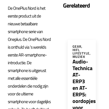
Gerelateerd
De OnePlus Nord is het
eerste product uit de
nieuwe betaalbare
smartphone serie van
Oneplus. De OnePlus Nord
is onthuld via ’s werelds
GEAR
,
HIFI
,
LIFESTYLE
,
eerste AR-smartphone-
MUZIEK
Audio-
introductie. De
Technica
smartphone is uitgerust
AT-
met alle essentiële
ERP3
onderdelen die nodig zijn
en AT-
ERP5:
voor de ultieme
oordopjes
smartphone voor dagelijks
voor