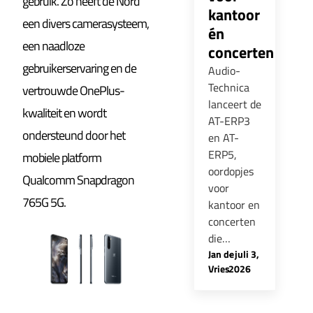
gebruik. Zo heeft de Nord
kantoor
een divers camerasysteem,
én
een naadloze
concerten
gebruikerservaring en de
Audio-
Technica
vertrouwde OnePlus-
lanceert de
kwaliteit en wordt
AT-ERP3
ondersteund door het
en AT-
ERP5,
mobiele platform
oordopjes
Qualcomm Snapdragon
voor
765G 5G.
kantoor en
concerten
die…
Jan de
-
juli 3,
Vries
2026