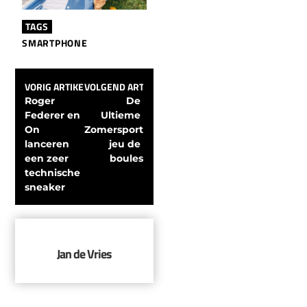
TAGS
SMARTPHONE
VORIG ARTIKEL
VOLGEND ARTIKEL
Roger 
De 
Federer en 
Ultieme 
On 
Zomersport, 
lanceren 
jeu de 
een zeer 
boules
technische 
sneaker
Jan de Vries