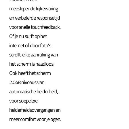
meeslepende kijkervaring
en verbeterde responsetijd
voor snelle touchfeedback.
Of je nu surft op het
internet of door foto’s
scrollt, elke aanraking van
het scherm is naadloos.
Ook heeft het scherm
2.048 niveaus van
automatische helderheid,
voor soepelere
helderheidsovergangen en
meer comfort voor je ogen.