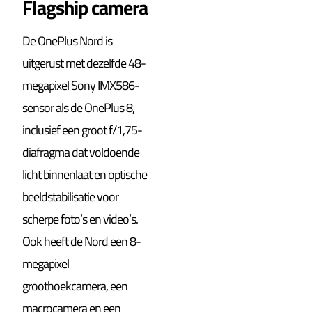
Flagship camera
De OnePlus Nord is
uitgerust met dezelfde 48-
megapixel Sony IMX586-
sensor als de OnePlus 8,
inclusief een groot f/1,75-
diafragma dat voldoende
licht binnenlaat en optische
beeldstabilisatie voor
scherpe foto’s en video’s.
Ook heeft de Nord een 8-
megapixel
groothoekcamera, een
macrocamera en een