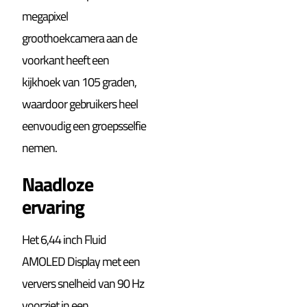
megapixel
groothoekcamera aan de
voorkant heeft een
kijkhoek van 105 graden,
waardoor gebruikers heel
eenvoudig een groepsselfie
nemen.
Naadloze
ervaring
Het 6,44 inch Fluid
AMOLED Display met een
ververs snelheid van 90 Hz
voorziet in een