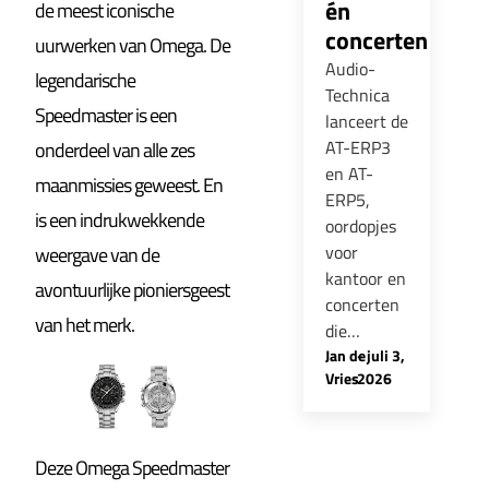
én
de meest iconische
concerten
uurwerken van Omega. De
Audio-
legendarische
Technica
Speedmaster is een
lanceert de
AT-ERP3
onderdeel van alle zes
en AT-
maanmissies geweest. En
ERP5,
is een indrukwekkende
oordopjes
voor
weergave van de
kantoor en
avontuurlijke pioniersgeest
concerten
van het merk.
die…
Jan de
-
juli 3,
Vries
2026
Deze Omega Speedmaster