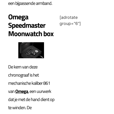
een bijpassende armband.
Omega
[adrotate
Speedmaster
group="6"]
Moonwatch box
De kern van deze
chronograaf is het
mechanische kaliber 861
van
Omega
, een uurwerk
dat je met de hand dient op
te winden. De