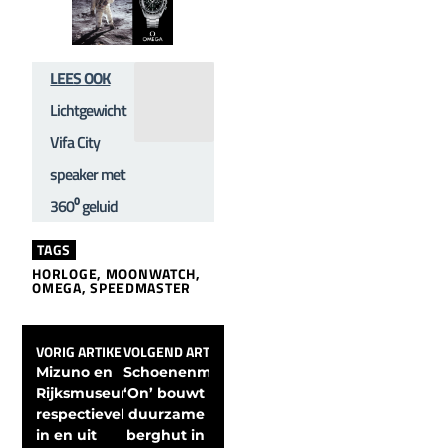
LEES OOK
Lichtgewicht
Vifa City
speaker met
360⁰ geluid
TAGS
HORLOGE
,
MOONWATCH
,
OMEGA
,
SPEEDMASTER
VORIG ARTIKEL
VOLGEND ARTIKEL
Mizuno en 
Schoenenmerk 
Rijksmuseum 
‘On’ bouwt 
respectievelijk 
duurzame 
in en uit 
berghut in 