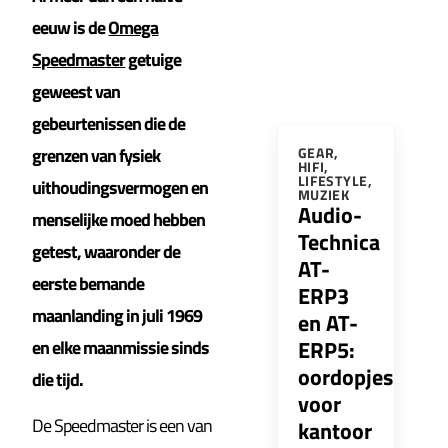
eeuw is de
Omega
Speedmaster
getuige
geweest van
gebeurtenissen die de
grenzen van fysiek
GEAR
,
HIFI
,
LIFESTYLE
,
uithoudingsvermogen en
MUZIEK
Audio-
menselijke moed hebben
Technica
getest, waaronder de
AT-
eerste bemande
ERP3
maanlanding in juli 1969
en AT-
ERP5:
en elke maanmissie sinds
oordopjes
die tijd.
voor
De Speedmaster is een van
kantoor