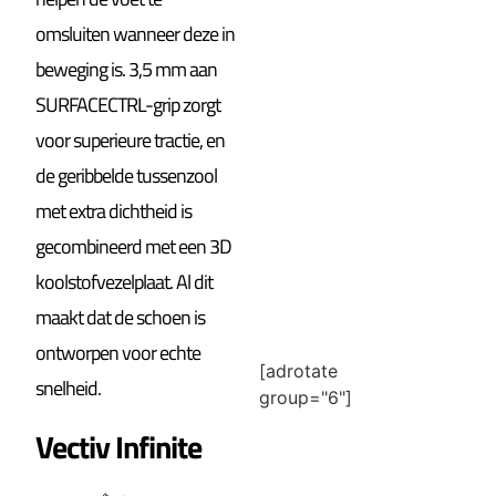
omsluiten wanneer deze in
beweging is. 3,5 mm aan
SURFACECTRL-grip zorgt
voor superieure tractie, en
de geribbelde tussenzool
met extra dichtheid is
gecombineerd met een 3D
koolstofvezelplaat. Al dit
maakt dat de schoen is
ontworpen voor echte
[adrotate
snelheid.
group="6"]
Vectiv Infinite