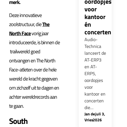
oordopjes
merk.
voor
Deze innovatieve
kantoor
én
zoolstructuur, die
The
concerten
North Face
vorig jaar
Audio-
introduceerde, is binnen de
Technica
trailwereld goed
lanceert de
AT-ERP3
ontvangen en The North
en AT-
Face-atleten over de hele
ERP5,
wereld de kracht gegeven
oordopjes
voor
om zichzelf uit te dagen en
kantoor en
achter wereldrecords aan
concerten
te gaan.
die…
Jan de
-
juli 3,
South
Vries
2026