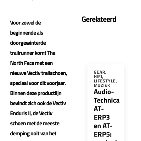
Gerelateerd
Voor zowel de
beginnende als
doorgewinterde
trailrunner komt The
North Face met een
nieuwe Vectiv trailschoen,
GEAR
,
HIFI
,
LIFESTYLE
,
speciaal voor dit voorjaar.
MUZIEK
Audio-
Binnen deze productlijn
Technica
bevindt zich ook de Vectiv
AT-
Enduris II, de Vectiv
ERP3
schoen met de meeste
en AT-
ERP5:
demping ooit van het