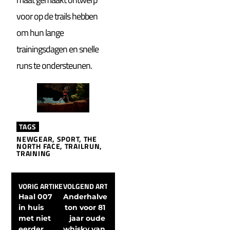
voor op de trails hebben
om hun lange
trainingsdagen en snelle
runs te ondersteunen.
TAGS
NEWGEAR
,
SPORT
,
THE
NORTH FACE
,
TRAILRUN
,
TRAINING
VORIG ARTIKEL
VOLGEND ARTIKEL
Haal 007 
Anderhalve 
in huis 
ton voor 81 
met niet 
jaar oude 
eerder 
whisky van 