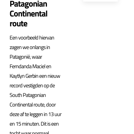
Patagonian
Continental
route
Een voorbeeld hiervan
zagen we onlangs in
Patagonië, waar
Ferndanda Maciel en
Kaytlyn Gerbin een nieuw
record vestigden op de
South Patagonian
Continental route, door
deze af te leggen in 13 uur
en 15 minuten. Dit is een
tocht waar normaal