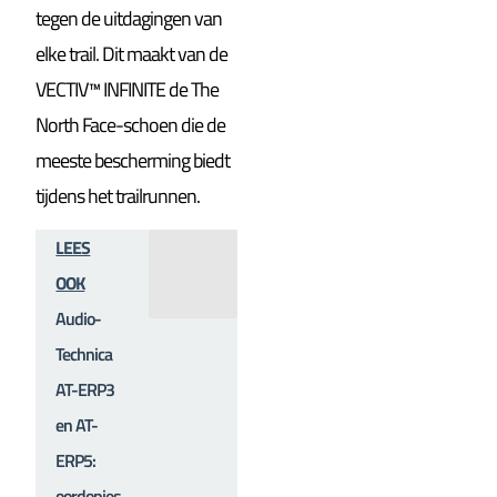
tegen de uitdagingen van
elke trail. Dit maakt van de
VECTIV™ INFINITE de The
North Face-schoen die de
meeste bescherming biedt
tijdens het trailrunnen.
LEES
OOK
Audio-
Technica
AT-ERP3
en AT-
ERP5:
oordopjes