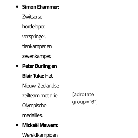
Simon Ehammer:
Zwitserse
hordeloper,
verspringer,
tienkamper en
zevenkamper.
Peter Burling en
Blair Tuke:
Het
Nieuw-Zeelandse
[adrotate
zeilteam met drie
group="6"]
Olympische
medailles.
Mickaël Mawem:
Wereldkampioen