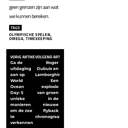
geen grenzen zijn aan wat
we kunnen bereiken.
TAGS
OLYMPISCHE SPELEN
,
OMEGA
,
TIMEKEEPING
VORIG ARTIKEL
VOLGEND ARTIKEL
Ga de 
Roger 
uitdaging 
Dubuis en 
aan op 
Lamborghini: 
World 
Een 
Ocean 
explosie 
Day: 5 
van groen 
unieke 
in de 
manieren 
nieuwe 
om de zee 
flyback 
te 
chronograaf
verkennen