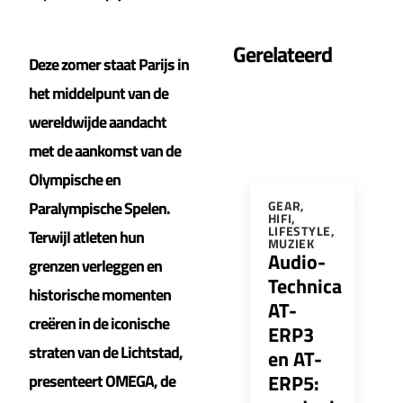
Gerelateerd
Deze zomer staat Parijs in
het middelpunt van de
wereldwijde aandacht
met de aankomst van de
Olympische en
Paralympische Spelen.
GEAR
,
HIFI
,
LIFESTYLE
,
Terwijl atleten hun
MUZIEK
Audio-
grenzen verleggen en
Technica
historische momenten
AT-
creëren in de iconische
ERP3
straten van de Lichtstad,
en AT-
ERP5:
presenteert OMEGA, de