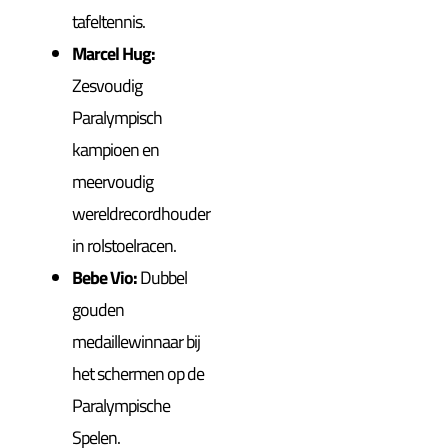
tafeltennis.
Marcel Hug:
Zesvoudig
Paralympisch
kampioen en
meervoudig
wereldrecordhouder
in rolstoelracen.
Bebe Vio:
Dubbel
gouden
medaillewinnaar bij
het schermen op de
Paralympische
Spelen.