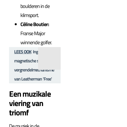
boulderen in de
klimsport.
Céline Boutier:
Franse Major
winnende golfer.
LEES OOK
Ingenieus
magnetische sluit- en
vergrendelmechanisme
van Leatherman 'Free'
Een muzikale
viering van
triomf
De muziek in de