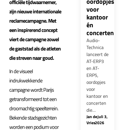
oordopjes
officiële tijdwaarnemer,
voor
zijn nieuwe internationale
kantoor
reclamecampagne. Met
én
een inspirerend concept
concerten
viert de campagne zowel
Audio-
Technica
de gaststad als de atleten
lanceert de
die streven naar goud.
AT-ERP3
en AT-
In de visueel
ERP5,
indrukwekkende
oordopjes
voor
campagne wordt Parijs
kantoor en
getransformeerd tot een
concerten
droomachtig speelterrein.
die…
Jan de
-
juli 3,
Bekende stadsgezichten
Vries
2026
worden een podium voor