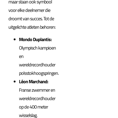
maar staan ook symbool
voor elke deelnemer die
droomt van succes. Tot de
uitgelichte atleten behoren:
Mondo Duplantis:
Olympisch kampioen
en
wereldrecordhouder
polsstokhoogspringen.
Léon Marchand:
Franse zwemmer en
wereldrecordhouder
op de 400 meter
wisselslag.