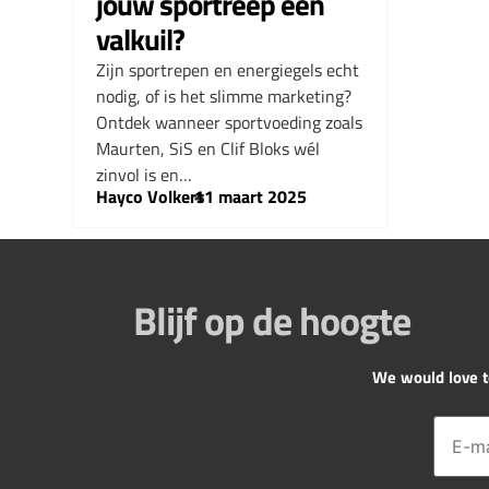
jouw sportreep een
valkuil?
Zijn sportrepen en energiegels echt
nodig, of is het slimme marketing?
Ontdek wanneer sportvoeding zoals
Maurten, SiS en Clif Bloks wél
zinvol is en…
Hayco Volkers
–
11 maart 2025
Blijf op de hoogte
We would love to