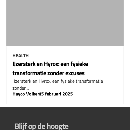
HEALTH
IJzersterk en Hyrox: een fysieke
transformatie zonder excuses
IJzersterk en Hyrox: een fysieke transformatie
zonder…
Hayco Volkers
–
15 februari 2025
Blijf op de hoogte