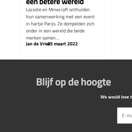
een betere wereld
Lacoste en Minecraft onthulden
hun samenwerking met een event
in hartje Parijs. Ze dompelden zich
onder in een wereld die beide
merken samen…
Jan de Vries
–
25 maart 2022
Blijf op de hoogte
We would love to