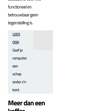
functioneel en
betrouwbaar geen
tegenstelling is.
LEES
OOK
Geef je
computer
een
schop
onder z’n
kont
Meer dan een
koffer