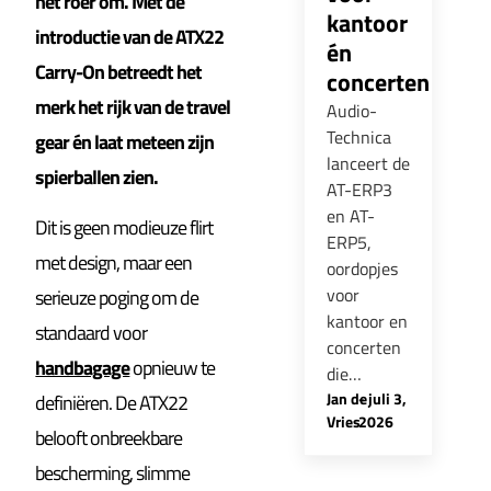
het roer om. Met de
kantoor
introductie van de ATX22
én
Carry-On betreedt het
concerten
merk het rijk van de travel
Audio-
Technica
gear én laat meteen zijn
lanceert de
spierballen zien.
AT-ERP3
en AT-
Dit is geen modieuze flirt
ERP5,
met design, maar een
oordopjes
voor
serieuze poging om de
kantoor en
standaard voor
concerten
handbagage
opnieuw te
die…
Jan de
-
juli 3,
definiëren. De ATX22
Vries
2026
belooft onbreekbare
bescherming, slimme