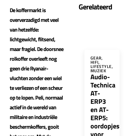
Gerelateerd
De koffermarkt is
oververzadigd met veel
van hetzelfde:
lichtgewicht, flitsend,
maar fragiel. De doorsnee
rolkoffer overleeft nog
GEAR
,
HIFI
,
LIFESTYLE
,
geen drie Ryanair-
MUZIEK
Audio-
vluchten zonder een wiel
Technica
te verliezen of een scheur
AT-
op te lopen. Peli, normaal
ERP3
actief in de wereld van
en AT-
ERP5:
militaire en industriële
oordopjes
beschermkoffers, gooit
voor