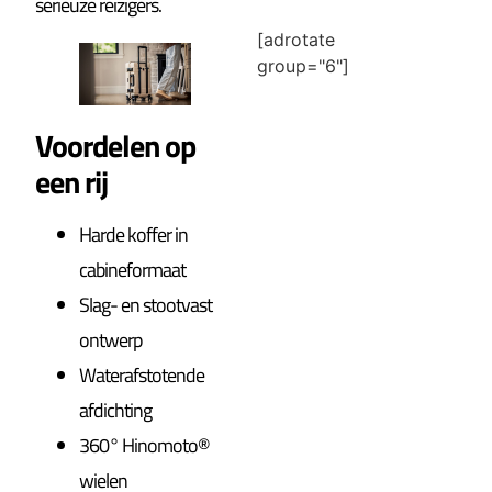
serieuze reizigers.
[adrotate
group="6"]
Voordelen op
een rij
Harde koffer in
cabineformaat
Slag- en stootvast
ontwerp
Waterafstotende
afdichting
360° Hinomoto®
wielen