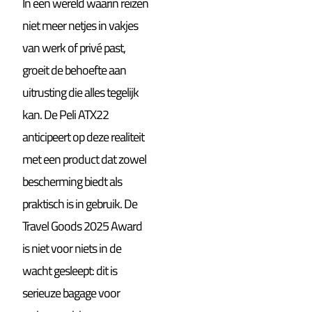
In een wereld waarin reizen
niet meer netjes in vakjes
van werk of privé past,
groeit de behoefte aan
uitrusting die alles tegelijk
kan. De Peli ATX22
anticipeert op deze realiteit
met een product dat zowel
bescherming biedt als
praktisch is in gebruik. De
Travel Goods 2025 Award
is niet voor niets in de
wacht gesleept: dit is
serieuze bagage voor