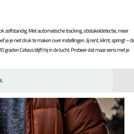
ook zelfstandig. Met automatische tracking, obstakeldetectie, meer
e je niet druk te maken over instellingen. Jij rent, klimt, springt – d
0 graden Celsius blijft hij in de lucht. Probeer dat maar eens met je
RL