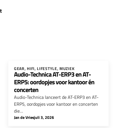
t
GEAR
,
HIFI
,
LIFESTYLE
,
MUZIEK
Audio-Technica AT-ERP3 en AT-
ERP5: oordopjes voor kantoor én
concerten
Audio-Technica lanceert de AT-ERP3 en AT-
ERP5, oordopjes voor kantoor en concerten
die…
Jan de Vries
-
juli 3, 2026