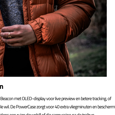
en
e Beacon met OLED-display voor live preview en betere tracking, of
ole wil. De PowerCase zorgt voor 40 extra vliegminuten en bescherm
jdens een ruige downhill of die cappuccino na de trailrun.