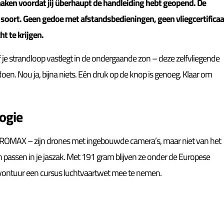
 maken voordat jij überhaupt de handleiding hebt geopend. De
oort. Geen gedoe met afstandsbedieningen, geen vliegcertificaa
t te krijgen.
 of je strandloop vastlegt in de ondergaande zon – deze zelfvliegende
 doen. Nou ja, bijna niets. Eén druk op de knop is genoeg. Klaar om
ogie
 PROMAX – zijn drones met ingebouwde camera’s, maar niet van het
n passen in je jaszak. Met 191 gram blijven ze onder de Europese
gavontuur een cursus luchtvaartwet mee te nemen.