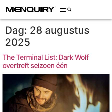
Dag:
28 augustus
2025
The Terminal List: Dark Wolf
overtreft seizoen één