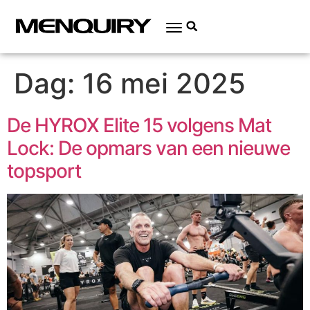
Dag:
16 mei 2025
De HYROX Elite 15 volgens Mat
Lock: De opmars van een nieuwe
topsport