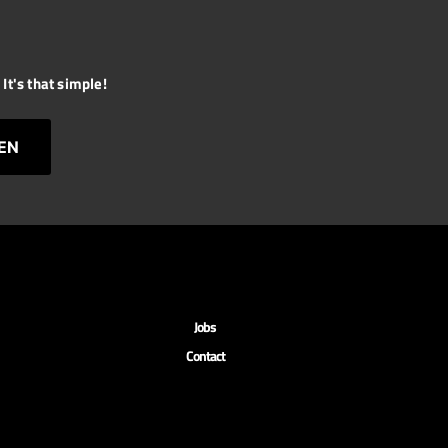
It's that simple!
EN
Jobs
Contact