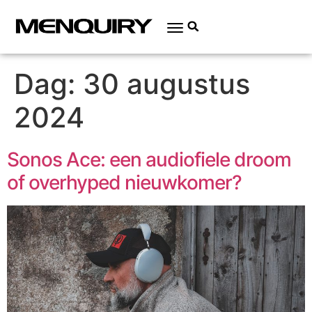
Dag:
30 augustus
2024
Sonos Ace: een audiofiele droom
of overhyped nieuwkomer?