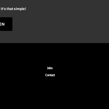
It's that simple!
EN
Jobs
Contact