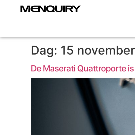
Dag:
15 novembe
De Maserati Quattroporte is 