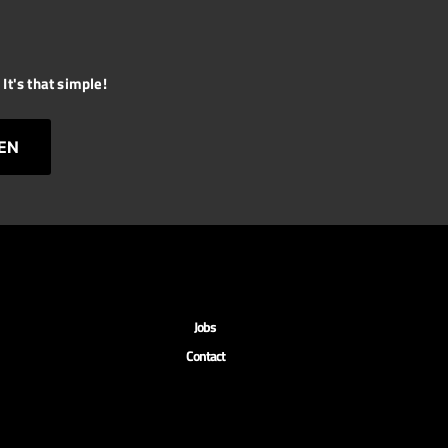
It's that simple!
EN
Jobs
Contact