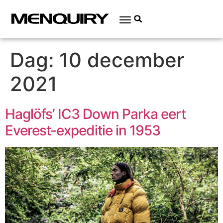
Dag:
10 december
2021
Haglöfs’ IC3 Down Parka eert
Everest-expeditie in 1953