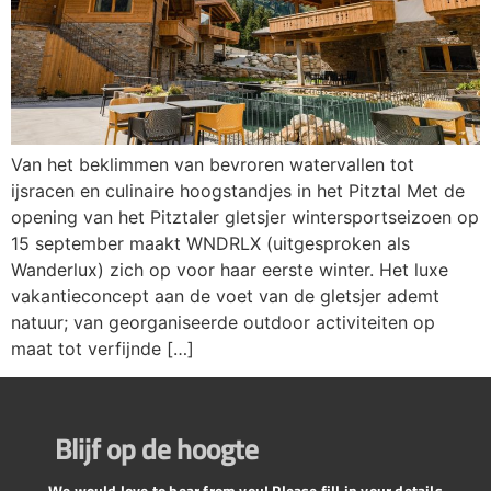
Van het beklimmen van bevroren watervallen tot
ijsracen en culinaire hoogstandjes in het Pitztal Met de
opening van het Pitztaler gletsjer wintersportseizoen op
15 september maakt WNDRLX (uitgesproken als
Wanderlux) zich op voor haar eerste winter. Het luxe
vakantieconcept aan de voet van de gletsjer ademt
natuur; van georganiseerde outdoor activiteiten op
maat tot verfijnde […]
Blijf op de hoogte
We would love to hear from you! Please fill in your details