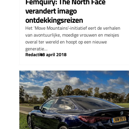
Femquiry: The North Face
verandert imago
ontdekkingsreizen
Het ‘Move Mountains’-initiatief eert de verhalen
van avontuurlijke, moedige vrouwen en meisjes
overal ter wereld en hoopt op een nieuwe
generatie…
Redactie
–
18 april 2018