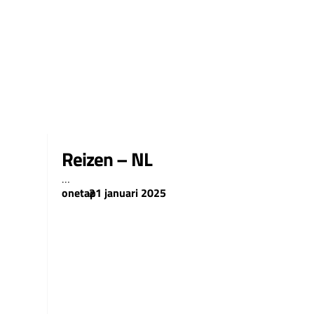
Reizen – NL
…
onetap
–
21 januari 2025