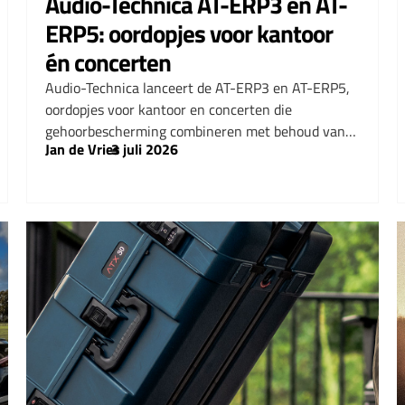
Audio-Technica AT-ERP3 en AT-
ERP5: oordopjes voor kantoor
én concerten
Audio-Technica lanceert de AT-ERP3 en AT-ERP5,
oordopjes voor kantoor en concerten die
gehoorbescherming combineren met behoud van…
Jan de Vries
–
3 juli 2026